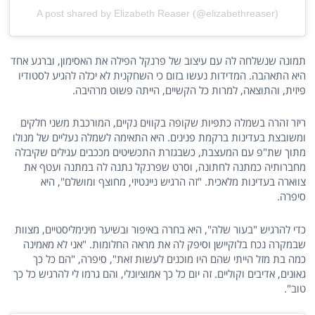
A post shared by Elizabeth Reaser (@elizabethreaser)
תמונה שנשלחה לה עם עיצוב של פרנקל הפילה את האסימון, וברגע אחד
היא התאהבה. המדידות נעשו בזום כי השחקנית לא יכלה להגיע לסטודיו
פיזית, והתוצאה, למרות כל הקשיים, הייתה פשוט מרהיבה.
ריזר זהרה בשמלה כתפיות שקופה בקווים נקיים, המורכבת משני חלקים
ומשובצת בעדינות ברקמת פנינים. היא התאימה לשמלה נעליים של מנולו
מתוך שת"פ עם המעצבת, כשבגזרת התכשיטים מככבים עגילים שקיבלה
מחברותיה כמתנה לחתונה, וסרט שפרנקל נתנה לה במתנה ועטף את
צווארה בעדינות מלאכית. "זה הרגיש ניינטיזי, מחוצף ומושלם", היא
סיפרה.
כדי להרגיש "בעור שלה", היא בחרה באיפור ובשיער מינימליסטיים, מצוות
שבמקרה נכח בלוקיישן וסיפק לה את מראה החלומות. "אני לא מאמינה
כמה בת מזל הייתי שהם היו מוכנים לעשות זאת", סיפרה, "הם כל כך
גאונים, אדיבים וקוליים. זה יום כל כך אמוציונלי, והם גרמו לי להרגיש כל כך
טוב".