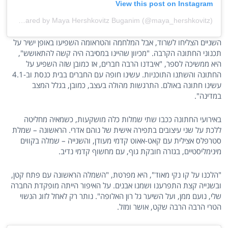
View this post on Instagram
A post shared by Maya Hershkovitz Buganim (@maya_hershkovitz)
השניים הצליחו לשרוד, אבל המלחמה והטראומה השפיעו באופן ישיר על
תכנוני החתונה הקרבה. "מכיוון שהיינו במסיבה היה קשה להתאושש",
היא ממשיכה לספר, "איבדנו הרבה חברים, אז כמובן שזה השפיע על
החתונה והשתנו התוכניות. עשינו חופה עם החברים בבית כנסת וב-4.1
עשינו חתונה באולם. התרגשות מהולה בעצב, כמובן, בגלל המצב
במדינה".
באירועי החתונה ככבו שתי שמלות כלה מושקעות, כשמאיה מחליטה
ללכת על שני עיצובים בתפירה אישית של נוהם אדרי. הראשונה – שמלת
סטרפלס אצילית עם קאט-אאוט קדמי מעודן, והשנייה – שמלה בקווים
מינימליסטיים, בגזרה חובקת גוף, עם מחשוף קדמי נדיב.
"הלכנו על קו נקי מאוד", היא מפרטת, "השמלה הראשונה עם פתח קטן,
ובשנייה קצת התפרענו ושמנו אבנים. על האיפור הייתה מופקדת החברה
שלי, נועם ממן, ועל השיער גל רון האלופה". נותר רק לאחל לזוג הנשוי
הטרי הרבה הרבה שקט, אושר ומזל.