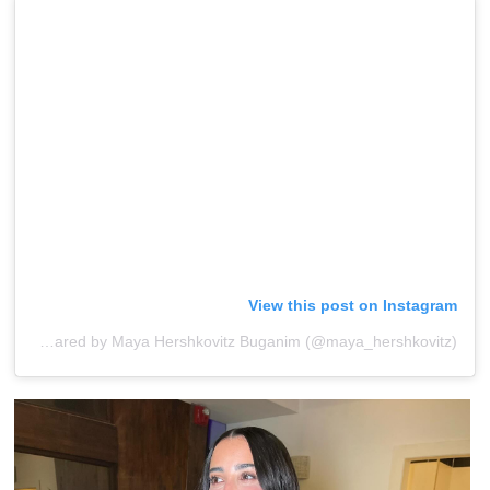
View this post on Instagram
A post shared by Maya Hershkovitz Buganim (@maya_hershkovitz)