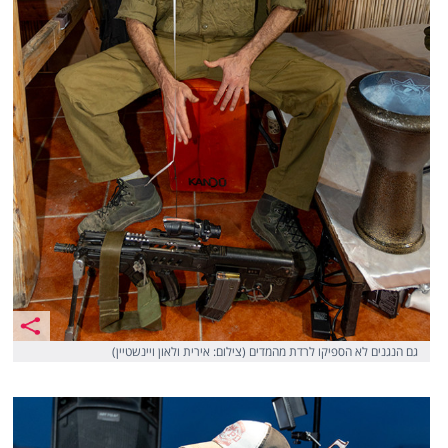
גם הנגנים לא הספיקו לרדת מהמדים (צילום: אירית ולאון ויינשטיין)