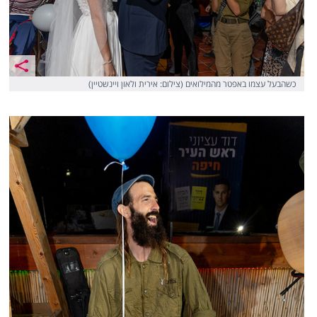
כשהבעל עצמו באפטר מהמילואים (צילום: אירית ולאון ויינשטיין)