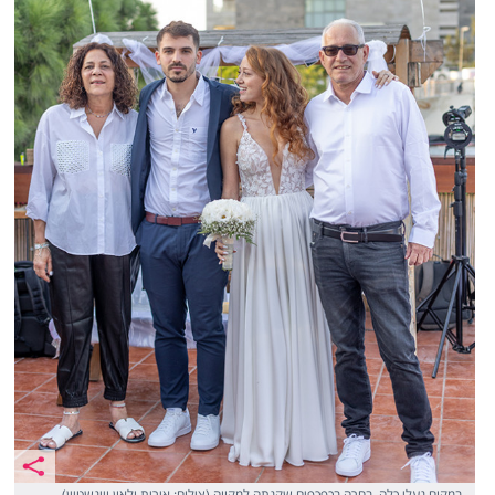
במקום נעלי כלה, בחרה בכפכפים שקנתה למקווה (צילום: אירית ולאון ויינשטיין)