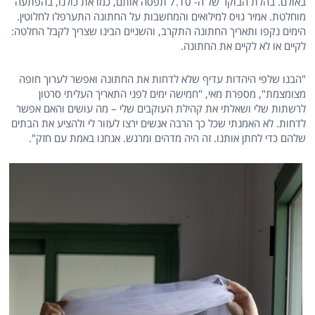
באולם. בהלת הבוקר של ה- 7.10 תפסה אותם, כמו את כולנו, בהפתעה
מוחלטת. אמיר גויס למילואים והמחשבות על החתונה התערפלו לחלוטין.
הימים נקפו ותאריך החתונה התקרב, והשניים הבינו שצריך לקבל החלטה:
לקיים או לא לקיים את החתונה.
"הבנו שלפי היהדות עדיף שלא לדחות את החתונה ואפשר לערוך חופה
מצומצמת", מספרת מאי, "חמישה ימים לפני התאריך העליתי סרטון
לרשתות שלי ושאלתי את קהילת העוקבים שלי – מה עושים והאם אפשר
לדחות. לא האמנתי שכל כך הרבה אנשים ירצו לעזור לי ולהציע את הבתים
שלהם כדי לחתן אותנו. זה היה מדהים ומרגש. אנחנו באמת עם חזק".