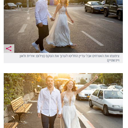
צימצמו את האורחים אבל עדיין החליטו לערוך את הטקס (צילום: אירית ולאון
ויינשטיין)