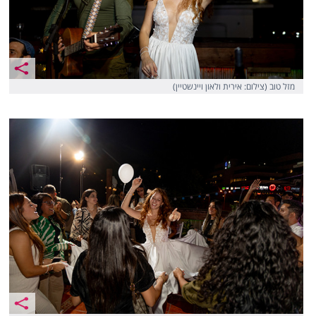
מזל טוב (צילום: אירית ולאון ויינשטיין)