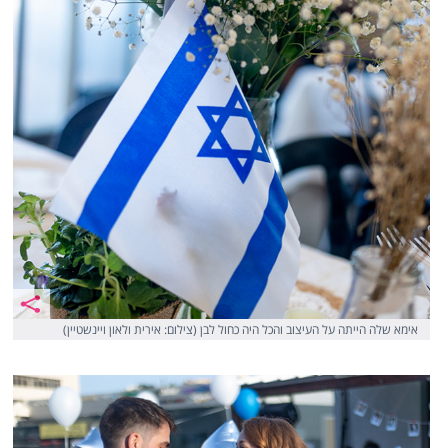
אימא שלה הייתה על העיצוב והכל היה כחול לבן (צילום: אירית ולאון ויינשטיין)