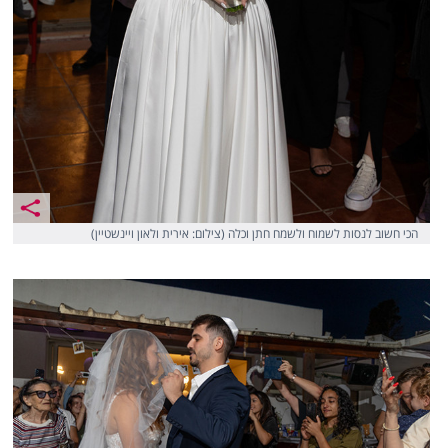
הכי חשוב לנסות לשמוח ולשמח חתן וכלה (צילום: אירית ולאון ויינשטיין)