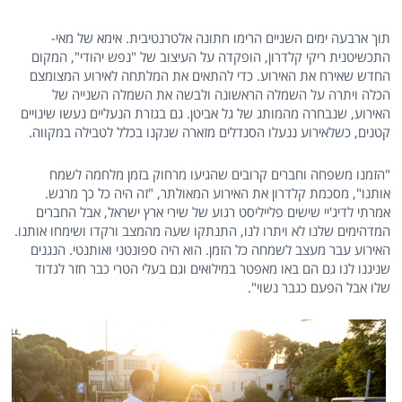
תוך ארבעה ימים השניים הרימו חתונה אלטרנטיבית. אימא של מאי-
התכשיטנית ריקי קלדרון, הופקדה על העיצוב של "נפש יהודי", המקום
החדש שאירח את האירוע. כדי להתאים את המלתחה לאירוע המצומצם
הכלה ויתרה על השמלה הראשונה ולבשה את השמלה השנייה של
האירוע, שנבחרה מהמותג של גל אביטן. גם בגזרת הנעליים נעשו שינויים
קטנים, כשלאירוע ננעלו הסנדלים מזארה שנקנו בכלל לטבילה במקווה.
"הזמנו משפחה וחברים קרובים שהגיעו מרחוק בזמן מלחמה לשמח
אותנו", מסכמת קלדרון את האירוע המאולתר, "זה היה כל כך מרגש.
אמרתי לדיג'יי שישים פלייליסט רגוע של שירי ארץ ישראל, אבל החברים
המדהימים שלנו לא ויתרו לנו, התנתקו שעה מהמצב ורקדו ושימחו אותנו.
האירוע עבר מעצב לשמחה כל הזמן. הוא היה ספונטני ואותנטי. הנגנים
שניגנו לנו גם הם באו מאפטר במילואים וגם בעלי הטרי כבר חזר לגדוד
שלו אבל הפעם כגבר נשוי".