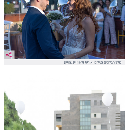
כולל הבלונים (צילום: אירית ולאון ויינשטיין)