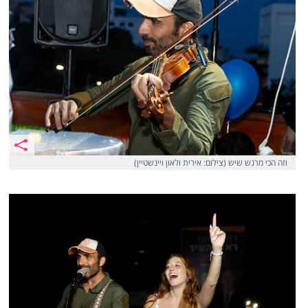
וזה הכי מרגש שיש (צילום: אירית ולאון ויינשטיין)