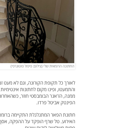
החתונה הרומאית שלי (צילום: פיפול פוטוגרפי)
לאורך כל תקופת הקורונה, וגם לא מעט זמ
והתמעטו, ופינו מקום לחתונות אינטימיו
ממנה, הז'אנר הבומבסטי חוזר, כשהאחרונ
הפינטק אביטל פרדו.
חתונת הפאר המתגלגלת התקיימה ברומא,
האירוע. טל שרף הופקד על ההפקה, אסף בא
פחות משלושה לוקים שונים.