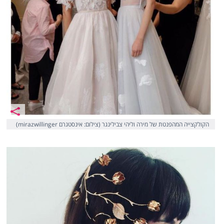
הקולקצייה המהפנטת של מירה וליהי צבילינגר (צילום: אינסטגרם mirazwillinger)