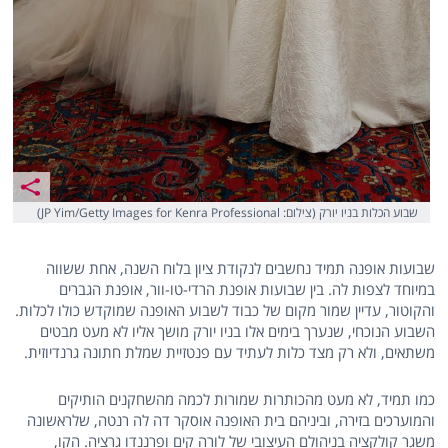
שבוע הכלות בניו יורק (צילום: JP Yim/Getty Images for Kenra Professional)
שבועות אופנה תמיד נחשבים לנקודת ציון בלוח השנה, אחת ששווה
במיוחד לצפות לה. בין שבועות אופנת הרדי-טו-וור, אופנת הגברים
והקוטור, עדיין שמור מקום של כבוד לשבוע האופנה שמוקדש כולו לכלות.
השבוע הנוכחי, שנערך בימים אלו בניו יורק מושך אליו לא מעט מבטים
משתאים, ולא רק מצד כלות לעתיד עם פנטזיית שמלת חתונה גרנדיוזית.
כמו תמיד, לא מעט מהכותרות שמורות לכמה מהשחקנים הותיקים
והמוערכים בזירה, וביניהם בית האופנה אוסקר דה לה רנטה, שלראשונה
משגר קולקציה בניהולם העיצובי של לורה קים ופרננדו גרציה. הקו,