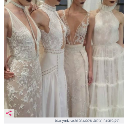
ותיק בשכונה (צילום: אינסטגרם danymizrachi)