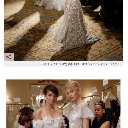
מתוך התצוגה של ברטה במלון הפלאזה (צילום: בריאן דורסי)