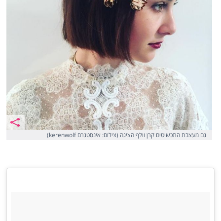
גם מעצבת התכשיטים קרן וולף הציגה (צילום: אינסטגרם kerenwolf)