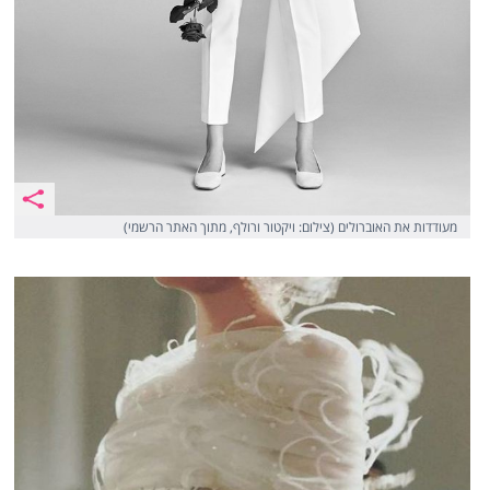
מעודדות את האוברולים (צילום: ויקטור ורולף, מתוך האתר הרשמי)