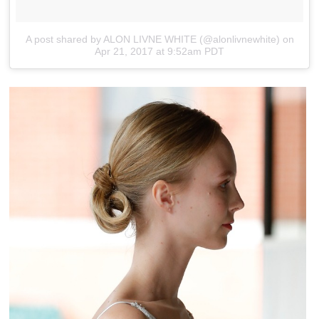
A post shared by ALON LIVNE WHITE (@alonlivnewhite)
on
Apr 21, 2017 at 9:52am PDT