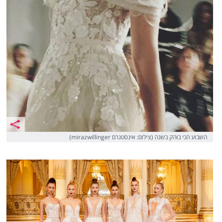
השבוע הכי בוהק בשנה (צילום: אינסטגרם mirazwillinger)