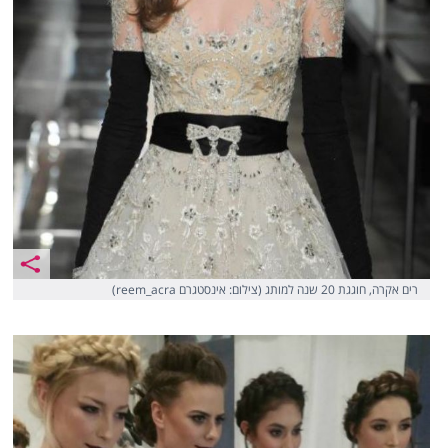
רים אקרה, חוגגת 20 שנה למותג (צילום: אינסטגרם reem_acra)