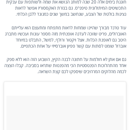
חוגגת בימים אלה 20 שנה למותג הנושא את שמה ולשותפות עם ענקית
התכשיטים המיתולוגית טיפני'ס. גם בגזרת האקססוריז אפשר לראות
נציגות בולטת של הצבע, שנחשב במשך שנים כמנוגד ללבן הכלתי.
עוד טרנד מבורך שהיינו שמחות לראות מתפתח ומתעצם הוא עלייתם
האוברולים, פריט שזוכה לעדנה אופנתית מזה מספר עונות ועכשיו מתברג
היטב גם לאופנת הכלות. אצל ויקטור ורולף, למשל, התבלט במיוחד
אוברול שומט לסתות עם קשר פפיון אוברסייזי על אחת הכתפיים.
גם אם אתן לא חולמות על חתונה לבנה הקיץ, השבוע הזה הוא ללא ספק
אחד מהתהלוכות הפנטסטיות הכי מהפנטות שתראו בסביבה. קבלו הצצה
לכמה מהלוקים המרהיבים שיספקו לכם קצת השראה.