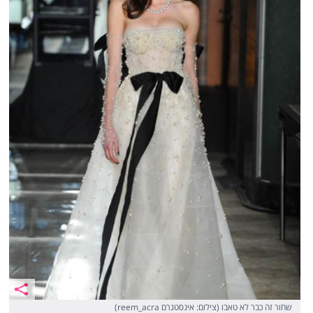
שחור זה כבר לא טאבו (צילום: אינסטגרם reem_acra)