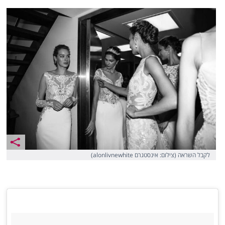
לקבל השראה (צילום: אינסטגרם alonlivnewhite)