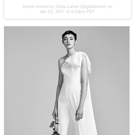
A post shared by Galia Lahav (@galialahav)
on
Apr 23, 2017 at 4:03pm PDT