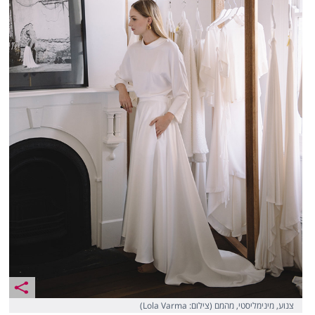
צנוע, מינימליסטי, מהמם (צילום: Lola Varma)