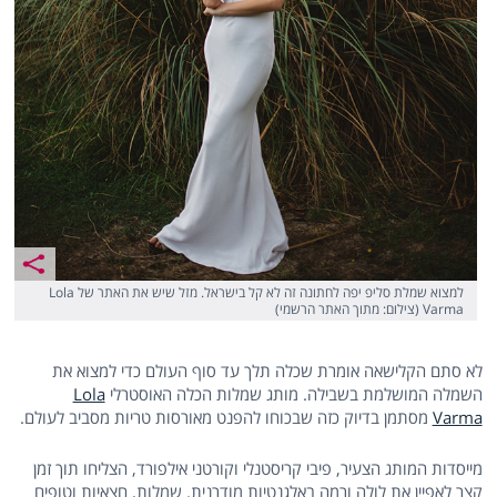
למצוא שמלת סליפ יפה לחתונה זה לא קל בישראל. מזל שיש את האתר של Lola
Varma (צילום: מתוך האתר הרשמי)
לא סתם הקלישאה אומרת שכלה תלך עד סוף העולם כדי למצוא את
השמלה המושלמת בשבילה. מותג שמלות הכלה האוסטרלי
Lola
Varma
מסתמן בדיוק כזה שבכוחו להפנט מאורסות טריות מסביב לעולם.
מייסדות המותג הצעיר, פיבי קריסטנלי וקורטני אילפורד, הצליחו תוך זמן
קצר לאפיין את לולה ורמה באלגנטיות מודרנית. שמלות, חצאיות וטופים