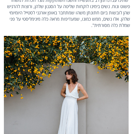
"שתינו עבדנו זמן רב בתעשייה וחשנו השתוקקות מצד הכלות למשהו
פשוט ונוח. נשים בימינו לוקחות שליטה על הסגנון שלהן, ורוצות להרגיש
שהן לובשות ביום חתונתן משהו שמתחבר באופן אורגני לסטייל היומיומי
שלהן. אלו נשים, ממש כמונו, שמעדיפות מראה כלה מינימליסטי על פני
שמלת כלה מסורתית".