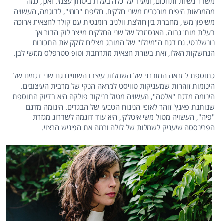
משדר נשיות ותחכום, ומעיד על כלה בעלת ביטחון עצמי. ואכן, כמה
מהמראות היפים מורכבים משני חלקים. חליפת "רומי", לדוגמה, העשויה
משיפון משי, מחברת בין חולצת וולנים רומנטית עם קולר לחצאית ארוכה
בעלת מותן גבוה. האנסמבל של שני החלקים מייצר לוק הדור אך
נונשלנטי. גם דגם ה"מירלו" של המותג מצליח לזקק את התכונות
הנחשקות האלו, זאת בעזרת חצאית מתרחבת וטופ סטרפלס ממשי לבן.
כתוספת למראה המודרני של השמלות עיצבו השתיים גם שני דגמים של
הינומות זוהרות שמעניקות טוויסט למראה הנקי של מרבית העיצובים.
הינומה מדגם "אלטה", העשויה מטול בניקוד פולקה היא בדיוק התוספת
שנותנת פאנץ' זוהר לאופי הנינוח הטבעי של הבגדים. הינומה מדגם
"פיה", העשויה מטול משי איטלקי, היא עוד דוגמה לשדרוג מגזרת
הפרינססה שיעניק לשמלות של לולה ורמה את הפיניש הרצוי.