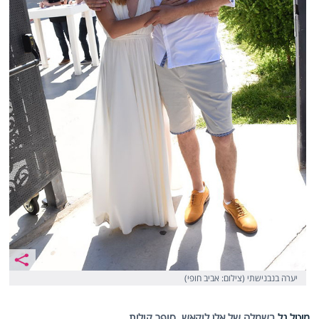
יערה בנבנישתי (צילום: אביב חופי)
מיטל גל
בשמלה של אלן לוקאש. סופר קולית