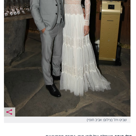
שביט ויזל (צילום: אביב חופי)