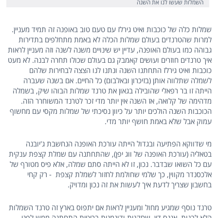
השמלות שעשו לנו את השנה
שמלות כלה של כוכבות ואיט גירלז עם טעם טוב באופנה זה תמיד מעניין.
למרות שהטרנדים בעולם שמלות הכלה לא באמת מתחלפים בתדירות
גבוהה כמו בעולם האופנה, עדיין יש שינויים משנה לשנה וזה מעניין לראות
איך טרנדים חוזרים ועושים קאמבק גם בעולם שכולו תחרה לבנה. לא מעט
כוכבות ואיט גירלז התחתנו השנה ונתנו לנו הצצה לבחירות שלהם
לשמלה שתלווה אותן (בזיכרון ובאלבום) כל החיים. אם בשנה שעברה
הייתה זו בר רפאלי שהובילה בגאון את טרנד שמלות הבוהו שיק, בשמלה
מדהימה של קלואה, אז השנה אין יותר מדי זכר לטרנד המשוחרר הזה.
הכוכבות השנה הולכים יותר על כיוון נסיכתי של שמלות מקסי עם מחשוף
עמוק אבל שלא באמת חושף יותר מדי.
מי שדווקא הפתיעה ובגדול הייתה עורכת האופנה הנחשבת ג'יובנה
בטאליה (עורכת האופנה של ווג יפן), שהתחתנה עם שמלת קצפת ענקית
עם כל השואו שבדבר. נכון, זו לא הייתה סתם שמלה, אלא פיס מטורף של
אלכסנדר מקווין, כך שלמי שחולמת לחזור לשמלת קצפת - רק קחי
בחשבון שצריך לדעת איך לעשות את זה נכון ומדויק.
טרנד נוסף שמגיע מחול ומעניין לראות אם יתפוס בארץ זה טרנד השמלות
הלא לבנות. אגנס דין, שחקנית ודוגמנית בריטית התחתנה ממש לפני