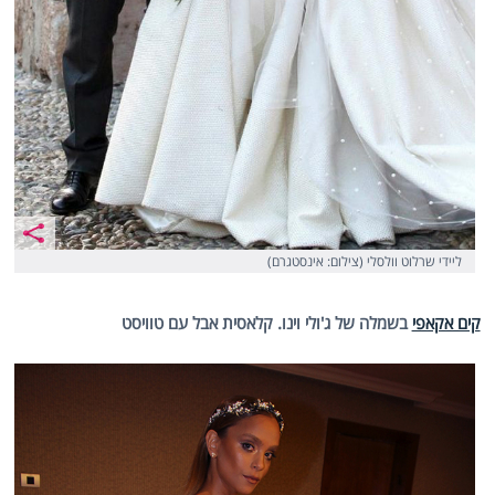
ליידי שרלוט וולסלי (צילום: אינסטגרם)
קים אקאפי
בשמלה של ג'ולי וינו. קלאסית אבל עם טוויסט