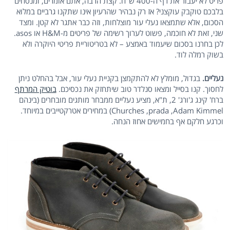
פריט לא יעבור את רף ה-400 ש"ח. קצת הרבה, אתם אומרים, ומנסחים
בלבכם טוקבק עוקצני? אז רק נבהיר שהרעיון אינו שתקנו גרביים במלוא
הסכום, אלא שתמצאו נעלי עור מוצלחות, וזה כבר אתגר לא קטן. ומצד
שני, זאת לא חוכמה, פשוט לערוך רשימה של פריטים מ-H&M או asos.
לכן בחרנו בסכום שיעמוד באמצע – לא בטריטוריית פריטי היוקרה ולא
בשוק רמלה לוד.
נעליים.
בגדול, מומלץ לא להתקמצן בקניית נעלי עור, אבל בהחלט ניתן
לחסוך. קנו בסייל ומצאו סנלדר טוב שיתחזק את נכסיכם.
בוטיק המרתף
ברח' קינג ג'ורג' 2, ת"א, מציע נעליים ממבחר מותגים מובחרים (בינהם
Churches ,prada ,Adam Kimmel) במחירים אטרקטייבים במיוחד.
וכרגע חלקם אף בחמישים אחוז הנחה.