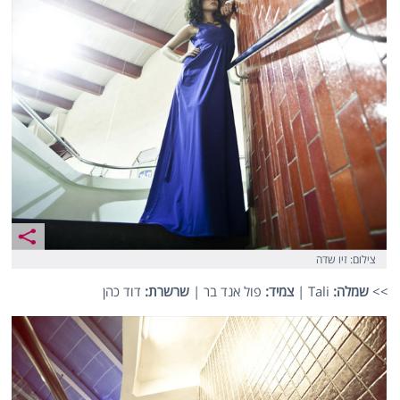
צילום: זיו שדה
>>
שמלה:
Tali |
צמיד:
פול אנד בר |
שרשרת:
דוד כהן