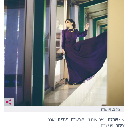
צילום: זיו שדה
>>
שמלה:
יפית אוחיון |
שרשרת ונעליים:
זארה
צילום:
זיו שדה