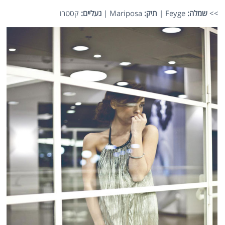
>>
שמלה:
Feyge |
תיק:
Mariposa |
נעליים:
קסטרו