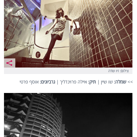
צילום: זיו שדה
>>
שמלה:
שו שיין |
תיק:
איילה פרוינדליך |
גרביונים:
אוסף פרטי