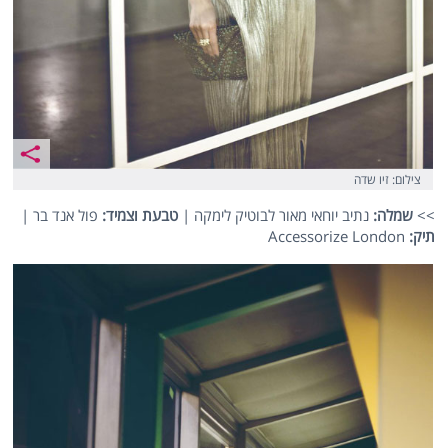
צילום: זיו שדה
>>
שמלה:
נתיב יוחאי מאור לבוטיק לימקה |
טבעת וצמיד:
פול אנד בר |
תיק:
Accessorize London