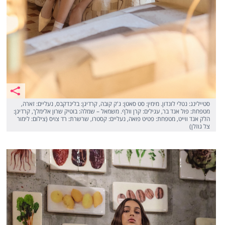
סטיילינג: נטלי לונדון. מימין: סט סאטן: ג'ק קובה, קרדיגן: בלינדקבס, נעליים: זארה,
מטפחת: פול אנד בר, עגילים: קרן וולף. משמאל – שמלה: בוטיק שרון אלימלך, קרדיגן:
הלק אנד ווייט, מטפחת: פטיט פואה, נעליים: קסטרו, שרשרת: רד צויס (צילום: לימור
צל גוזלן)