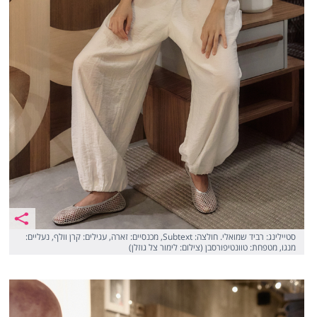
סטיילינג: רביד שמואלי. חולצה: Subtext, מכנסיים: זארה, עגילים: קרן וולף, נעליים:
מנגו, מטפחת: טוונטיפורסבן (צילום: לימור צל גוזלן)