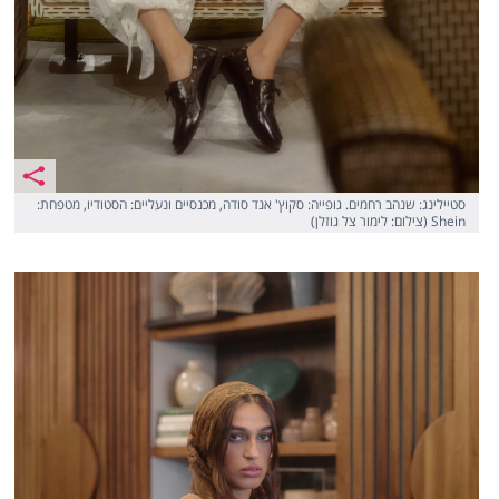
סטיילינג: שנהב רחמים. גופייה: סקוץ' אנד סודה, מכנסיים ונעליים: הסטודיו, מטפחת:
Shein (צילום: לימור צל גוזלן)