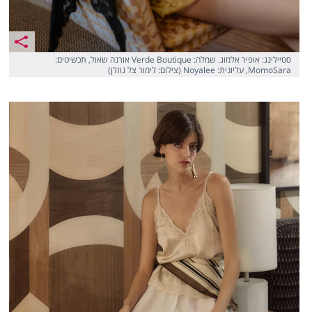
סטיילינג: אופיר אלמוג. שמלה: Verde Boutique אורנה שאול, תכשיטים:
MomoSara, עליונית: Noyalee (צילום: לימור צל גוזלן)