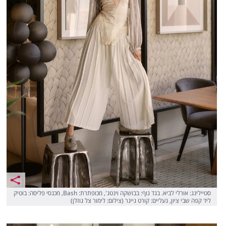
סטיילינג: אורלי לביא. בגד גוף: בבושקה וינטג', מכופתרת: Bash, מכנסי פליסה: בוטיק
ליד קפה שבי ציון, נעליים: קורט גייגר (צילום: לימור צל גוזלן)