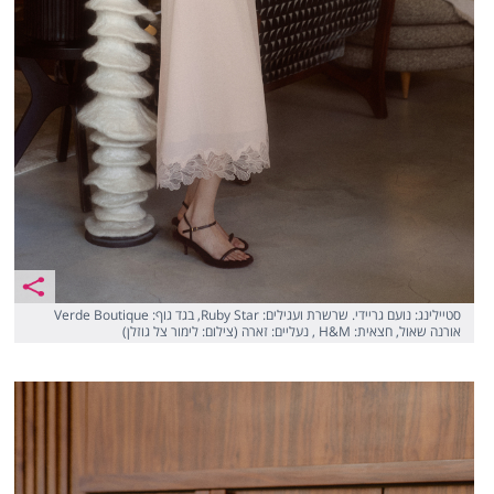
סטיילינג: נועם גריידי. שרשרת ועגילים: Ruby Star, בגד גוף: Verde Boutique
אורנה שאול, חצאית: H&M , נעליים: זארה (צילום: לימור צל גוזלן)