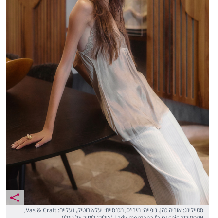
סטיילינג: אוריה כהן. גופייה: מירי'ס, מכנסיים: יעלא בוטיק, נעליים: Vas & Craft,
אקססוריז: Lady morgana fairy chic (צילום: לימור צל גוזלן)