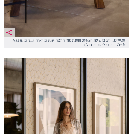
סטיילינג: יואב בן שושן. חצאית: אוסנת מור, חולצה ועגילים: זארה, נעליים: Vas &
Craft (צילום: לימור צל גוזלן)