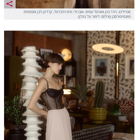
סטיילינג: הדר כהן ואורטל עסיס. אוברול: מיס הלברטל, קרדיגן לבן ומטפחת:
טוונטיפורסבן (צילום: לימור צל גוזלן)