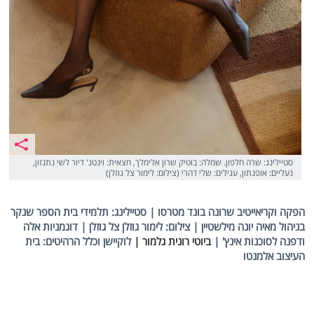
סטיילינג: שרה חלפון. שמלה: בוטיק שרון אלימלך, חצאית: וינטג' דיור לשי נתנזון,
נעליים: אופנתון, עגילים: שלי דהרי (צילום: לימור צל גוזלן)
הפקה וקריאייטיב שרונה בונד מטרסו | סטיילינג: תלמידי בית הספר שנקר
בניהול מאיה יונה מילשטיין | צילום: לימור גוזלן צל גוזלן | דוגמניות אלה
ודפנה לסוכנות אינץ' |
ביוטי רונית גלמור |
לוקיישן וכלל הרהיטים: בית
העיצוב אלמנטו