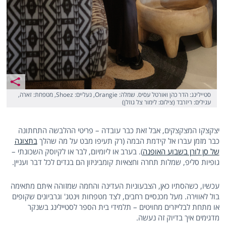
סטיילינג: הדר כהן ואורטל עסיס. שמלה: Orangie, נעליים: Shoez, מטפחת: זארה,
עגילים: ריזרבד (צילום: לימור צל גוזלן)
יצקצקו המצקצקים, אבל זאת כבר עובדה – פריטי ההלבשה התחתונה
כבר מזמן עברו אל קידמת הבמה (רק תעיפו מבט על מה שהלך
בתצוגה
של סן לורן בשבוע האופנה
). בערב או ליומיום, לבר או לקיוסק השכונתי –
גופיות סליפ, שמלות תחרה וחצאיות קומביניזון הם בגדים לכל דבר ועניין.
עכשיו, כשהסתיו כאן, הצבעוניות העדינה והחמה שמזוהה איתם מתאימה
בול לאווירה. מעל מכנסיים רחבים, לצד מטפחות וינטג' וגרביונים שקופים
או מתחת לבלייזרים מחויטים – תלמידי בית הספר לסטיילינג בשנקר
מדגימים איך בדיוק זה נעשה.