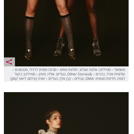
משמאל – סטיילינג: אלונה שגלוב. חולצת פסים – סבינה מוסייב לרזילי, מכנסונים –
שלומית אזרד, גרביים – &Other Stories, נעליים -אלדו. מימין – סטיילינג: ניקול
לוסיה. חליפת חצאית: OMA, עגילים – קרן וולף, נעליים – זארה (צילום: ליאור קסון)