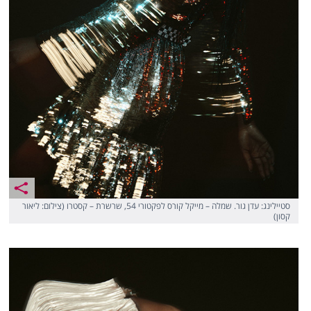
סטיילינג: עדן גור. שמלה – מייקל קורס לפקטורי 54, שרשרת – קסטרו (צילום: ליאור
קסון)