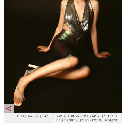
סטיילינג: אורטל שאול. טייץ – אלכסנדר ווטייה לפקטורי 54, טופ – אלכסנדר וונג
לפקטורי 54, נעליים – ספרינג (צילום: ליאור קסון)