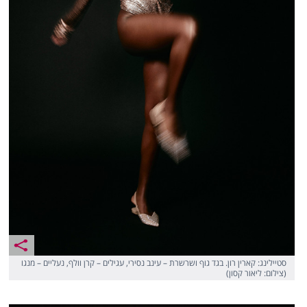
סטיילינג: קארין רון. בגד גוף ושרשרת – עינב נסירי, עגילים – קרן וולף, נעליים – מנגו
(צילום: ליאור קסון)