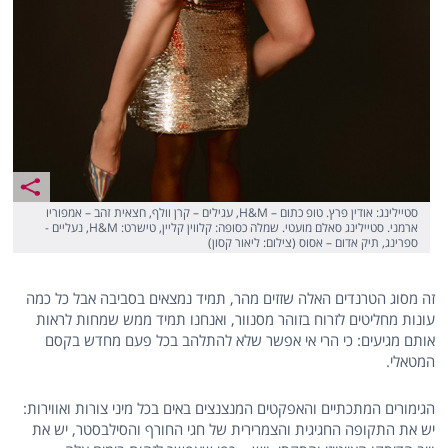
סטיילינג: אודין פרץ. טופ כתום – H&M, עגילים – קרן וולף, חצאית זהב – אמפוריו
ארמני. סטיילינג סאלם מועטי. שמלה כסופה: קלווין קליין, טישרט: H&M, נעליים -
ספרינג, תיק אדום – אסוס (צילום: ליאור קסון)
זה מסוג הטרנדים האלה שזזים מהר, תמיד נמצאים בסביבה אבל כל כמה
עונות מחליטים לזרוח בזוהר מסנוור, ואנחנו תמיד ממש שמחות לראות
אותם מגיעים: כי הרי אי אפשר שלא להתלהב בכל פעם מחדש בקסם
המטאלי.
הגימורים המתכתיים והאפקטים המנצנצים באים בכל מיני צורות ואווירות:
יש את התקופה החגיגית והצמרירית של חגי החורף והסילבסטר, יש את