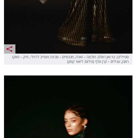
סטיילינג: נוי ואן ראלט. חולצה – זארה, מכנסיים – סבינה מוסייב לרזילי, תיק – פאקו
ראבן, עגילים – קרן וולף (צילום: ליאור קסון)