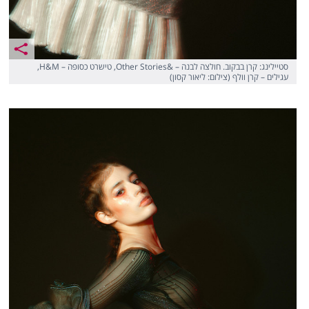
סטיילינג: קרן בבקוב. חולצה לבנה – &Other Stories, טישרט כסופה – H&M,
עגילים – קרן וולף (צילום: ליאור קסון)