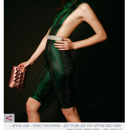
תמונה 202 סטיילינג: הדר כהן. אוברול ירוק – שלומית אזרד, חגורה – מנגו, עגילים –
קרן וולף, תיק – אלדו (צילום: ליאור קסון)