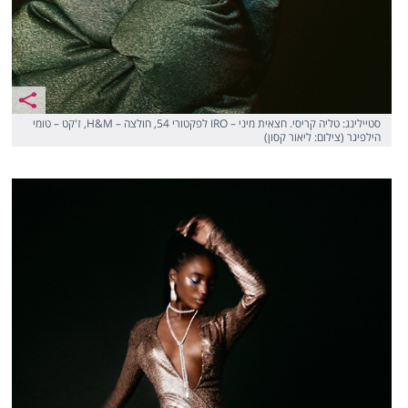
סטיילינג: טליה קריסי. חצאית מיני – IRO לפקטורי 54, חולצה – H&M, ז'קט – טומי
הילפיגר (צילום: ליאור קסון)