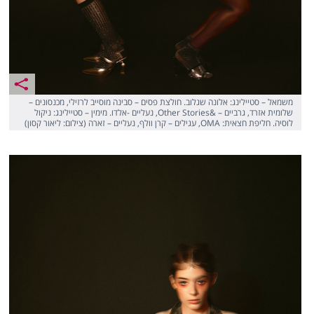
משמאל – סטיילינג: אלונה שגלוב. חולצת פסים – סבינה מוסייב לרזילי, מכנסונים –
שלומית אזרד, גרביים – &Other Stories, נעליים -אלדו. מימין – סטיילינג: ניקול
לוסיה. חליפת חצאית: OMA, עגילים – קרן וולף, נעליים – זארה (צילום: ליאור קסון)