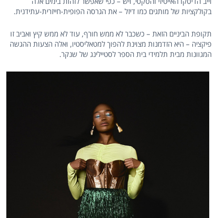
וייב הדיסקו האייטיזי והסקסי, ויש – כפי שאפשר לזהות בימים אלה
בקולקציות של מותגים כמו דיזל – את הגרסה הפופית-חייזרית-עתידנית.
תקופת הביניים הזאת – כשכבר לא ממש חורף, עוד לא ממש קיץ ואביב זו
פיקציה – היא הזדמנות מצוינת להפוך למטאליסטיו, ואלה הצעות ההגשה
המגוונות מבית תלמידי בית הספר לסטיילינג של שנקר.