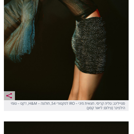
סטיילינג: טליה קריסי. חצאית מיני – IRO לפקטורי 54, חולצה – H&M, ז'קט – טומי
הילפיגר (צילום: ליאור קסון)