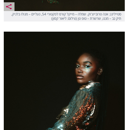
סטיילינג: אנה טרובייצ'וק. שמלה – מייקל קורס לפקטורי 54, נעליים – מנולו בלניק,
תיק גב – מנגו, שרשרת – טופ טן (צילום: ליאור קסון)