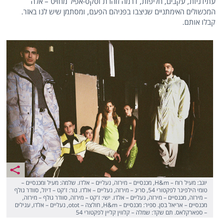
עתידניות, עקבים, חליפות, דרמה זוהרת וסקס-אפיל מחויט – אלה
המכשולים האימתניים שניצבו בפניהם הפעם, ומסתמן שיש לנו באזר.
קבלו אותם.
יוגב: מעיל רוח – H&m, מכנסיים – מירזה, נעליים – אלדו. שלמה: מעיל ומכנסיים –
טומי הילפיגר לפקטורי 54, סריג – מירזה, נעליים – אלדו. גור: ז'קט – דיזל, סוודר גולף
– מירזה, מכנסיים – מירזה, נעליים – אלדו. ישי: ז'קט – מירזה, סוודר גולף – מירזה,
מכנסיים – אריאל בסן. ספיר: מכנסיים – H&m, חולצה – otot, נעליים – אלדו, עגילים
– ספארקלאס. תם שקד: שמלה – קלווין קליין לפקטורי 54