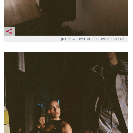
יוגב: ז׳קט פרנזים – דיזל, מכנסיים – אריאל בסן