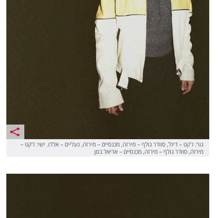
גור: ז'קט – דיזל, סוודר גולף – מירזה, מכנסיים – מירזה, נעליים – אלדו. ישי: ז'קט –
מירזה, סוודר גולף – מירזה, מכנסיים – אריאל בסן