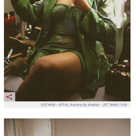
ספיר: טוטאל לוק – Aurora by shahar, עגילים – ספארקלס