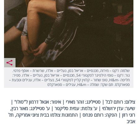
שלמה: ז'קט – מירזה, מכנסיים – אריאל בסן, נעליים – אלדו, שרשרת – אוסף פרטי.
גור: ז'קט – טומי הילפיגר לפקטורי 54, מכנסיים – אריאל בסן, נעליים – אלדו. ספיר:
חליפה -H&m, טופ שחור – קלווין קליין לפקטורי 54, נעליים – אלדו, עגילים וטבעת –
ספארקלס. תם שקד: שמלה – H&m, עגילים – ספארקלס
צילום: רותם לבל | סטיילינג: זוהר מאירי | איפור: אנאל דרמון ל"סולו" |
שיער: עדן ירושלמי | ע' צלמת: עמית סליקטר | ע' סטיילינג: מאור רבין,
רוני רוזן | הפקה: רותם פנחס | התמונות צולמו בבית ציוני אמריקה, תל
אביב