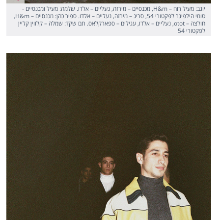
יוגב: מעיל רוח – H&m, מכנסיים – מירזה, נעליים – אלדו. שלמה: מעיל ומכנסיים -
טומי הילפיגר לפקטורי 54, סריג – מירזה, נעליים – אלדו. ספיר כהן: מכנסיים – H&m,
חולצה – otot, נעליים – אלדו, עגילים – ספארקלאס. תם שקד: שמלה – קלווין קליין
לפקטורי 54