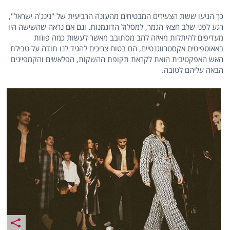
כך הגיעו ששת הצעירים המבטיחים מהעונה הרביעית של "נינג'ה ישראל",
רגע לפני שלב חצאי הגמר, למסלול הדוגמנות. וגם אם נראה שהשישה היו
מעדיפים להיתלות מאיזה להב מסתובב מאשר לעשות כמה פוזות
באאוטפיטים אקסטרווגנטיים, הם בטוח צריכים להגיד לנו תודה על טבילת
האש האפקטיבית הזאת לקראת תקופת ההשקות, הפלאשים והקמפיינים
הבאה עליהם לטובה.