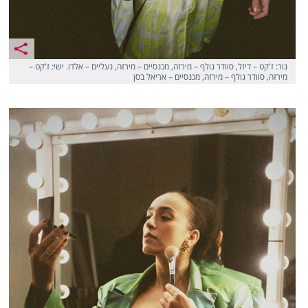
גור: ז'קט – דיזל, סוודר גולף – מירזה, מכנסיים – מירזה, נעליים – אלדו. ישי: ז'קט –
מירזה, סוודר גולף – מירזה, מכנסיים – אריאל בסן