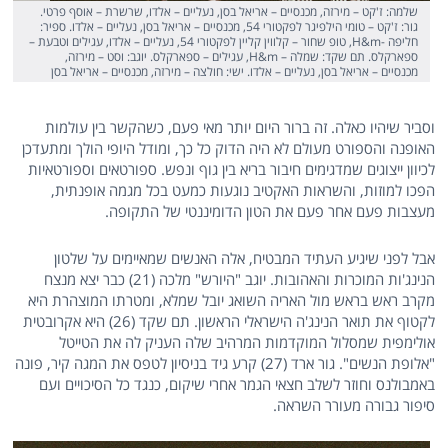
שלמה: ז'קט – מירזה, מכנסיים – אריאל בסן, נעליים – אלדו, שרשרת – אוסף פרטי.
גור: ז'קט – טומי הילפיגר לפקטורי 54, מכנסיים – אריאל בסן, נעליים – אלדו. ספיר:
חליפה -H&m, טופ שחור – קלווין קליין לפקטורי 54, נעליים – אלדו, עגילים וטבעת –
ספארקלס. תם שקד: שמלה – H&m, עגילים – ספארקלס. יוגב: וסט – מירזה,
מכנסיים – אריאל בסן, נעליים – אלדו. ישי: חולצה – מירזה, מכנסיים – אריאל בסן
וסביר שיהיו כאלה. זה ברור היום יותר מאי פעם, כשהקשר בין עולמות
האופנה והספורט מעולם לא היה הדוק כל כך, ומודל היופי הולך ומתעדכן
לכיוון ייצוגים שמדגימים חיבור בריא בין גוף ונפש. ספורטאים וספורטאיות
הפכו למוזות, והשראות האקטיב נוגעות כמעט בכל מגמה אופנתית,
מעצבות פעם אחר פעם את הטון הדומיננטי של התקופה.
אבל לפני שיגיע העתיד המבטיח, אלה האנשים שמאיימים על שלטון
הנינג'ות המוכרות והאהובות.
יוגב "היורש" מלכה
(21) כבר יצא מנצח
מקרב ראש בראש מול האריה השואג יובל שמלא, ומטרתו המוצהרת היא
לקטוף את תואר הנינג'ה הישראלי הראשון.
תם שקד
(26) היא אקרובטית
אולימפית שמסלול המוקדמות המרהיב שלה העניק לה את הטייטל
"אלופת הנשים".
גור ארד
(27) קרע גיד בניסיון לטפס את המגה קיר, פונה
באמבולנס וחוזר לשלב חצאי הגמר אחרי שיקום, כנגד כל הסיכויים ועם
סיפור גבורה מעורר השראה.