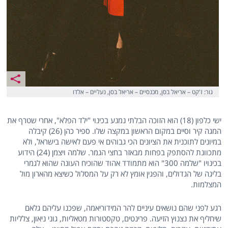
גור: ז'קט – אריאל בסן, מכנסיים – אריאל בסן, נעליים – אלדו
ישי כלפון
(18) הוא הזוכה הבלתי נמנע בכינוי "ילד הפלא", אחרי שטרף את
המגה קיר וסיים במקום הראשון במקצה שלו.
ספיר כהן
(26) קיבלה
במיונים לתוכנית את הציונים הכי גבוהים אי פעם לאישה בישראל, ולא
מתכוונת להסתפק בפחות מבאזר בחצי הגמר.
שלמה ויצמן
(24) הידוע
בכינויו "שלמה 300" הוא מתמודד אהוד שהוכיח העונה שהוא לגמרי
בליגה של הגדולים, והפגין אומץ לא רק על המסלול כשיצא מהארון מול
המצלמות.
רגע לפני שהם נושאים עיניים להר המידוריאמה, שפכנו עליהם גלאם
שיחליף את נצנוץ הזיעה. פרינטים, טקסטורות מטאליות, גוני ניאון, צלליות