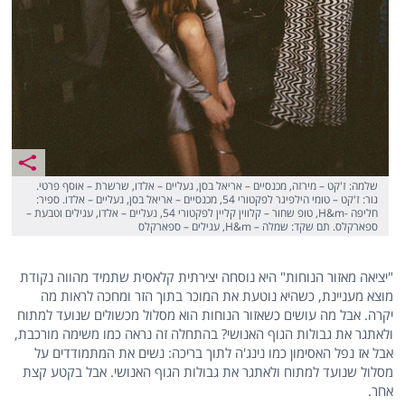
שלמה: ז'קט – מירזה, מכנסיים – אריאל בסן, נעליים – אלדו, שרשרת – אוסף פרטי.
גור: ז'קט – טומי הילפיגר לפקטורי 54, מכנסיים – אריאל בסן, נעליים – אלדו. ספיר:
חליפה -H&m, טופ שחור – קלווין קליין לפקטורי 54, נעליים – אלדו, עגילים וטבעת –
ספארקלס. תם שקד: שמלה – H&m, עגילים – ספארקלס
"יציאה מאזור הנוחות" היא נוסחה יצירתית קלאסית שתמיד מהווה נקודת
מוצא מעניינת, כשהיא נוטעת את המוכר בתוך הזר ומחכה לראות מה
יקרה. אבל מה עושים כשאזור הנוחות הוא מסלול מכשולים שנועד למתוח
ולאתגר את גבולות הגוף האנושי? בהתחלה זה נראה כמו משימה מורכבת,
אבל אז נפל האסימון כמו נינג'ה לתוך בריכה: נשים את המתמודדים על
מסלול שנועד למתוח ולאתגר את גבולות הגוף האנושי. אבל בקטע קצת
אחר.