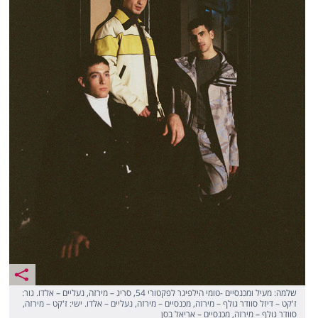
שלמה: מעיל ומכנסיים -טומי הילפיגר לפקטורי 54, סריג – מירזה, נעליים – אלדו. גור:
ז'קט – דיזל סוודר גולף – מירזה, מכנסיים – מירזה, נעליים – אלדו. ישי: ז'קט – מירזה,
סוודר גולף – מירזה, מכנסיים – אריאל בסן