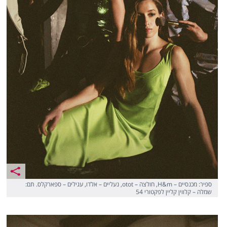
ספיר: מכנסיים – H&m, חולצה – otot, נעליים – אלדו, עגילים – ספארקלס. תם:
שמלה – קלווין קליין לפקטורי 54