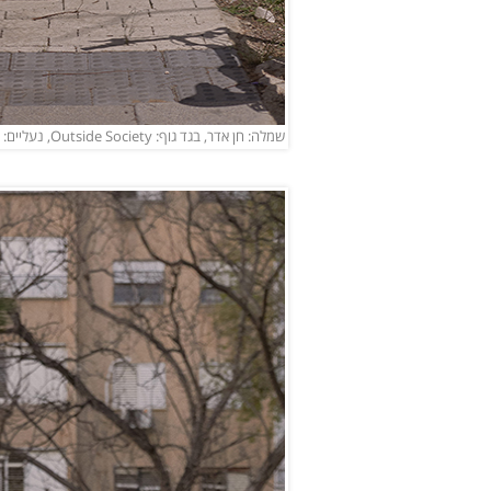
שמלה: חן אדר, בגד גוף: Outside Society, נעליים: אוסף פרטי (צילום: לירון ויסמן)