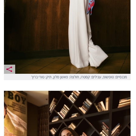
מכנסיים: טופשופ, עגילים: קסטרו, חולצה: פאשן סלון, תיק: טורי ברץ'