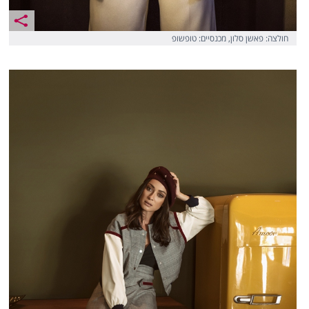
חולצה: פאשן סלון, מכנסיים: טופשופ