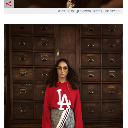
חולצה: מנגו, חצאית: פאשן סלון, נעליים: זארה