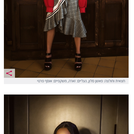
חצאית וחולצה: פאשן סלון, נעליים: זארה, משקפיים: אוסף פרטי