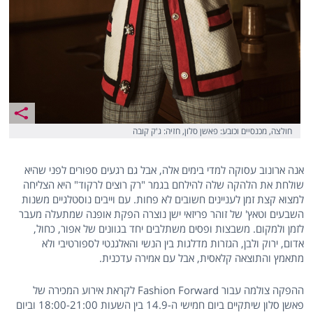
חולצה, מכנסיים וכובע: פאשן סלון, חזיה: ג'ק קובה
אנה ארונוב עסוקה למדי בימים אלה, אבל גם רגעים ספורים לפני שהיא
שולחת את הלהקה שלה להילחם בגמר "רק רוצים לרקוד" היא הצליחה
למצוא קצת זמן לעניינים חשובים לא פחות. עם וייבים נוסטלגיים משנות
השבעים וטאץ' של זוהר פריזאי ישן נוצרה הפקת אופנה שמתעלה מעבר
לזמן ולמקום. משבצות ופסים משתלבים יחד בגוונים של אפור, כחול,
אדום, ירוק ולבן, הגזרות מדלגות בין הנשי והאלגנטי לספורטיבי ולא
מתאמץ והתוצאה קלאסית, אבל עם אמירה עדכנית.
ההפקה צולמה עבור Fashion Forward לקראת אירוע המכירה של
פאשן סלון שיתקיים ביום חמישי ה-14.9 בין השעות 18:00-21:00 וביום