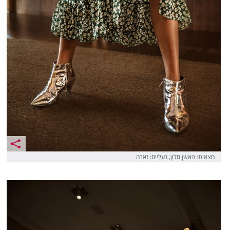
חצאית: פאשן סלון, נעליים: זארה