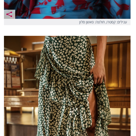
עגילים: קסטרו, חולצה: פאשן סלון