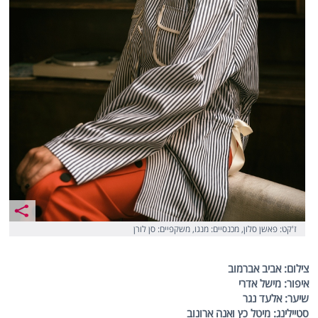
ז'קט: פאשן סלון, מכנסיים: מנגו, משקפיים: סן לורן
צילום: אביב אברמוב
איפור: מישל אדרי
שיער: אלעד נגר
סטיילינג: מיטל כץ ואנה ארונוב