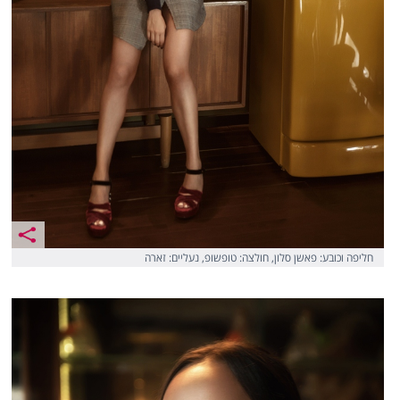
חליפה וכובע: פאשן סלון, חולצה: טופשופ, נעליים: זארה