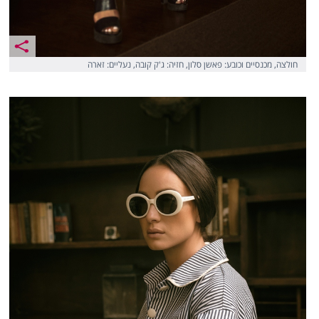
חולצה, מכנסיים וכובע: פאשן סלון, חזיה: ג'ק קובה, נעליים: זארה