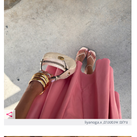
צילום: אינסטגרם, liyanoga.x