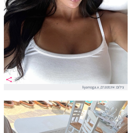
צילום: אינסטגרם, liyanoga.x