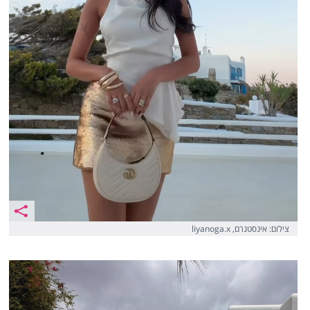
צילום: אינסטגרם, liyanoga.x