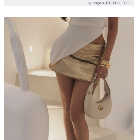
צילום: אינסטגרם, liyanoga.x