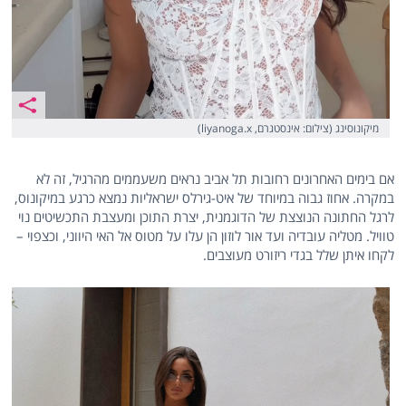
מיקונוסינג (צילום: אינסטגרם, liyanoga.x)
אם בימים האחרונים רחובות תל אביב נראים משעממים מהרגיל, זה לא
במקרה. אחוז גבוה במיוחד של איט-גירלס ישראליות נמצא כרגע במיקונוס,
לרגל החתונה הנוצצת של הדוגמנית, יצרת התוכן ומעצבת התכשיטים נוי
טוויל. מטליה עובדיה ועד אור לוזון הן עלו על מטוס אל האי היווני, וכצפוי –
לקחו איתן שלל בגדי ריזורט מעוצבים.