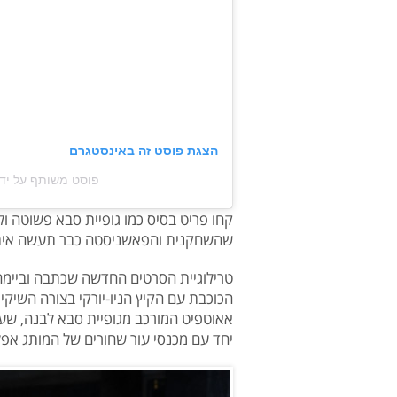
הצגת פוסט זה באינסטגרם
פוסט משותף על ידי ‏‎Magda Butrym‎‏ (@‏magdabutrym‎
קחו פריט בסיס כמו גופיית סבא פשוטה ולב
שהשחקנית והפאשניסטה כבר תעשה איתה ק
טרילוגיית הסרטים החדשה שכתבה וביימה,
הכוכבת עם הקיץ הניו-יורקי בצורה השי
אאוטפיט המורכב מגופיית סבא לבנה, שע
יחד עם מכנסי עור שחורים של המותג אפלל