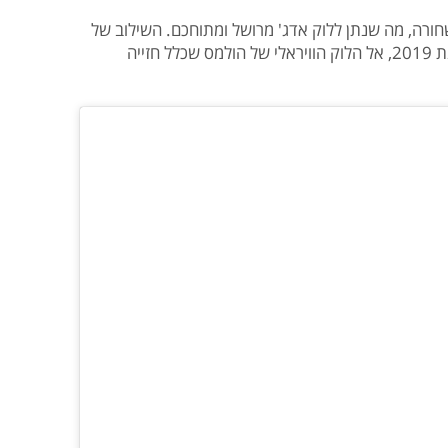
שחורה, מה שנתן ללוק אדג' מרושל ומתוחכם. השילוב של
הגופייה והשמלה זרק את הזיכרון מיד לשנת 2019, אל הלוק הוויראלי של הולמס שכלל חזייה