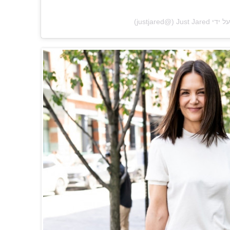
@‏‎justjared‎‏)