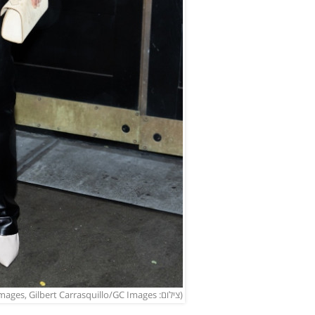
(צילום: Getty Images, Gilbert Carrasquillo/GC Images)