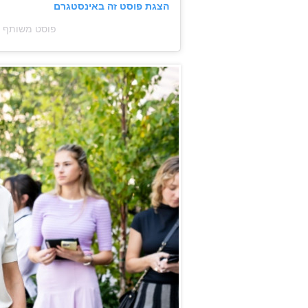
הצגת פוסט זה באינסטגרם
פוסט משותף על ידי ‏‎Just Jared‎‏ (