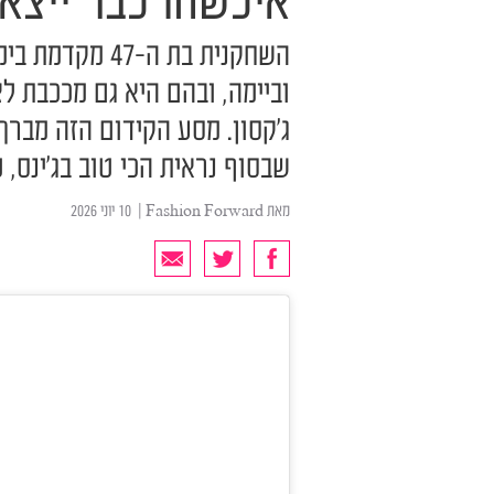
איכשהו כבר ייצא
השחקנית בת ה-7
וביימה, ובהם היא גם מככבת לצ
ג'קסון. מסע הקידום הזה מברך
שבסוף נראית הכי טוב בג'ינס,
מאת
Fashion Forward
| ‏ 10 יוני 2026