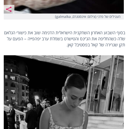
העגילים של פדני (צילום: אינסטגרם, galmalka)
בסוף השבוע האחרון השחקנית הישראלית הדגימה שוב את כישורי הגלאם
שלה כשהחליפה את הג'ינס והטישרט בשמלת ערב יפהפייה – הפעם על
תקן שגרירה של קאל בפסטיבל קאן.