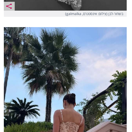
בשחור-לבן (צילום: אינסטגרם, galmalka)