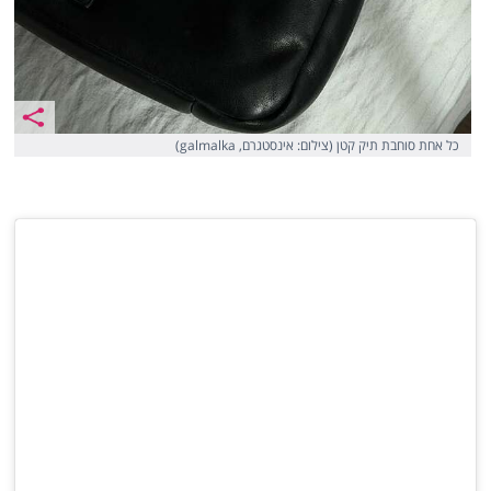
כל אחת סוחבת תיק קטן (צילום: אינסטגרם, galmalka)