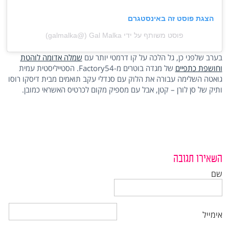
הצגת פוסט זה באינסטגרם
פוסט משותף על ידי ‏‎Gal Malka‎‏ (@‏‎galmalka‎‏)
בערב שלפני כן, גל הלכה על קו דרמטי יותר עם
שמלה אדומה לוהטת
וחושפת כתפיים
של מגדה בוטרים מ-Factory54. הסטייליסטית עמית
גואטה השלימה עבורה את הלוק עם סנדלי עקב תואמים מבית דיסקו רוסו
ותיק של סן לורן – קטן, אבל עם מספיק מקום לכרטיס האשראי כמובן.
השאירו תגובה
שם
אימייל