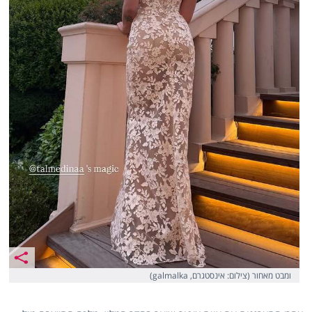
ומבט מאחור (צילום: אינסטגרם, galmalka)