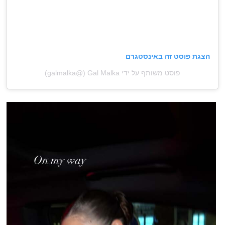
הצגת פוסט זה באינסטגרם
פוסט משותף על ידי ‏‎Gal Malka‎‏ (@‏‎galmalka‎‏)