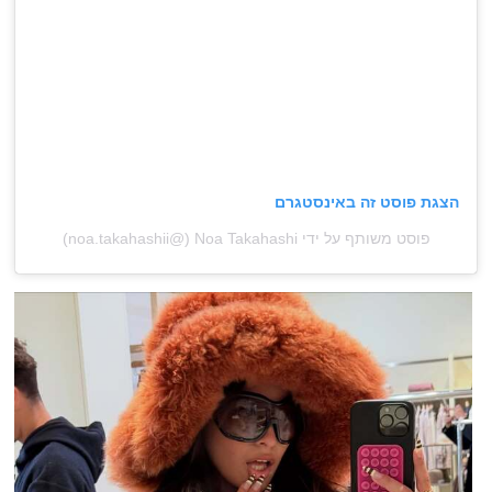
הצגת פוסט זה באינסטגרם
פוסט משותף על ידי ‏‎Noa Takahashi‎‏ (@‏‎noa.takahashii‎‏)