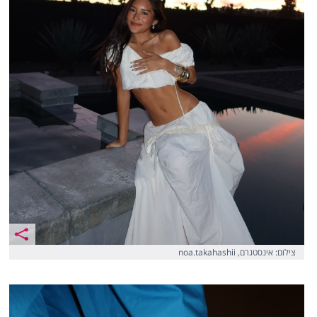
צילום: אינסטגרם, noa.takahashii