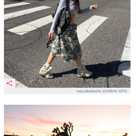
צילום: אינסטגרם, noa.takahashii