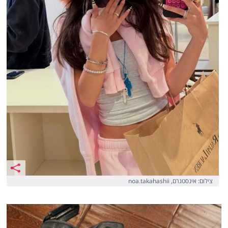
צילום: אינסטגרם, noa.takahashii