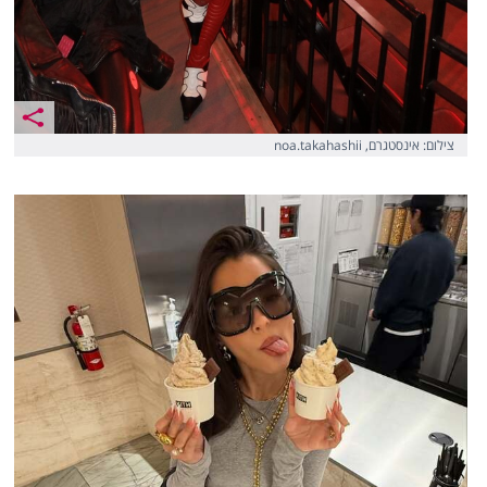
צילום: אינסטגרם, noa.takahashii