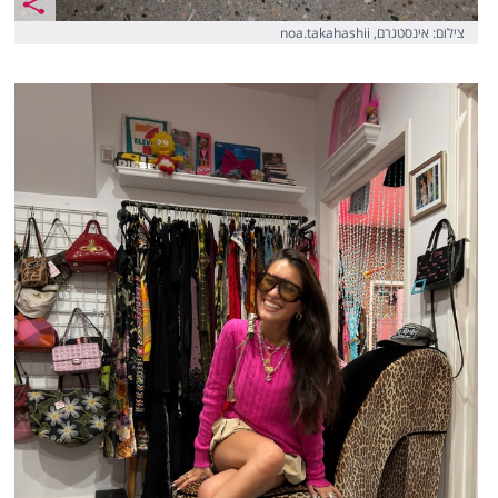
צילום: אינסטגרם, noa.takahashii