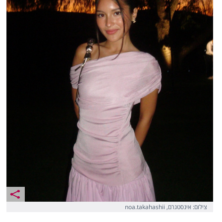
צילום: אינסטגרם, noa.takahashii