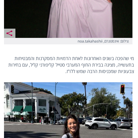
צילום: אינסטגרם, noa.takahashii
מי שהפכה בשנים האחרונות לאחת הדמויות המסקרנות והמבטיחות
בתעשייה, מציגה בבירת החוף המערבי סטייל קליפורני קליל, עם בחירות
צבעוניות שמכניסות הרבה שמש ללו"ז.