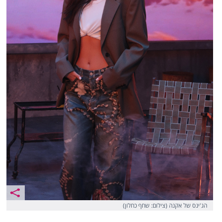
הג'ינס של אקנה (צילום: שחף כחלון)