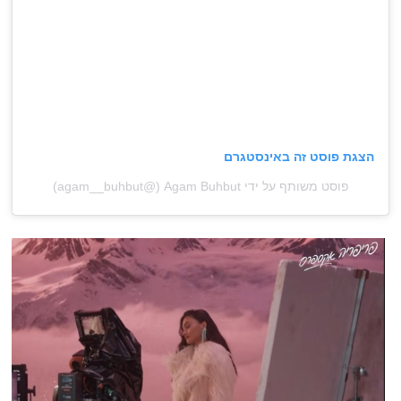
הצגת פוסט זה באינסטגרם
פוסט משותף על ידי ‏‎Agam Buhbut (@‏‎agam__buhbut‎‏)