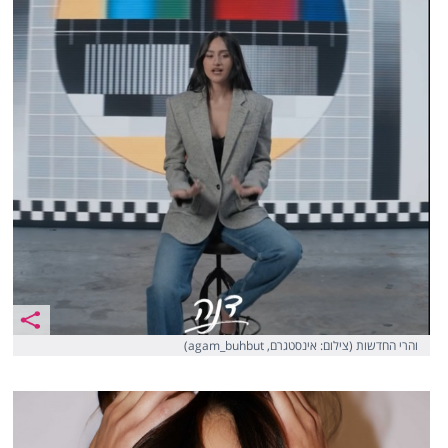
והרי החדשות (צילום: אינסטגרם, agam_buhbut)