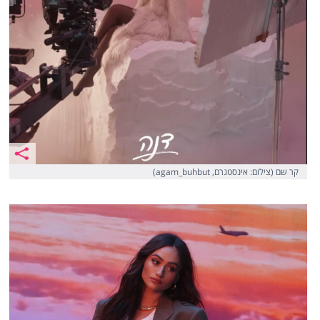
קר שם (צילום: אינסטגרם, agam_buhbut)