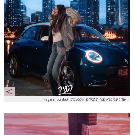
עוד ג'ינס מלא נוכחות (צילום: אינסטגרם, agam_buhbut)