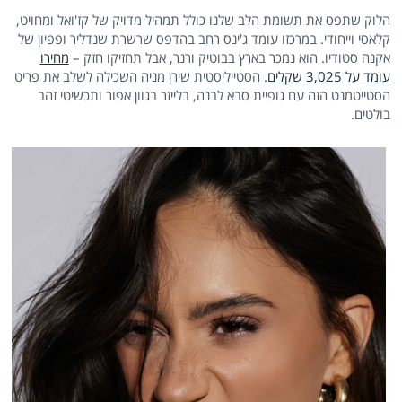
הלוק שתפס את תשומת הלב שלנו כולל תמהיל מדויק של קז'ואל ומחויט,
קלאסי וייחודי. במרכזו עומד ג'ינס רחב בהדפס שרשרת שנדליר ופפיון של
אקנה סטודיו. הוא נמכר בארץ בבוטיק ורנר, אבל תחזיקו חזק –
מחירו
עומד על 3,025 שקלים
. הסטייליסטית שירן מניה השכילה לשלב את פריט
הסטייטמנט הזה עם גופיית סבא לבנה, בלייזר בגוון אפור ותכשיטי זהב
בולטים.