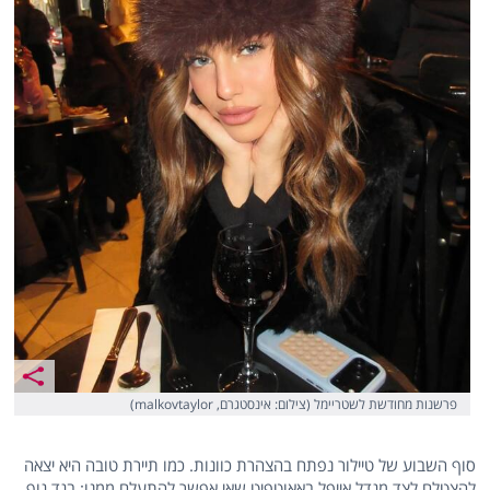
פרשנות מחודשת לשטריימל (צילום: אינסטגרם, malkovtaylor)
סוף השבוע של טיילור נפתח בהצהרת כוונות. כמו תיירת טובה היא יצאה
להצטלם לצד מגדל אייפל באאוטפיט שאי אפשר להתעלם ממנו: בגד גוף