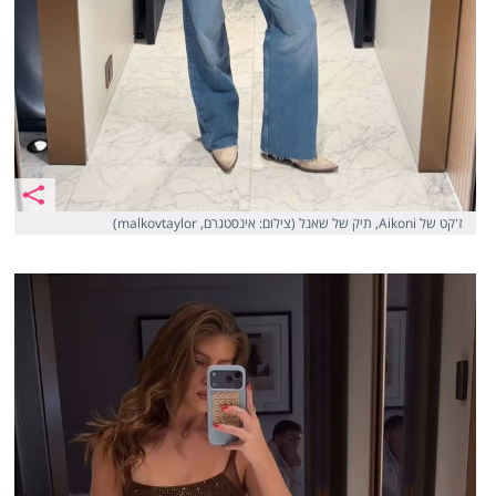
ז'קט של Aikoni, תיק של שאנל (צילום: אינסטגרם, malkovtaylor)