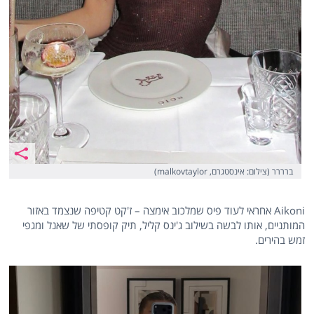
ברררר (צילום: אינסטגרם, malkovtaylor)
Aikoni אחראי לעוד פיס שמלכוב אימצה – ז'קט קטיפה שנצמד באזור
המותניים, אותו לבשה בשילוב ג'ינס קליל, תיק קופסתי של שאנל ומגפי
זמש בהירים.