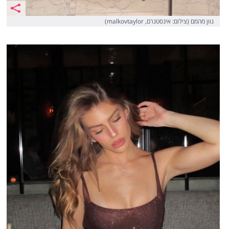
גוון מהמם (צילום: אינסטגרם, malkovtaylor)