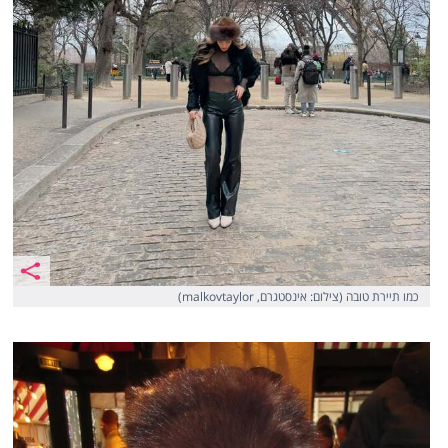
כמו תיירת טובה (צילום: אינסטגרם, malkovtaylor)