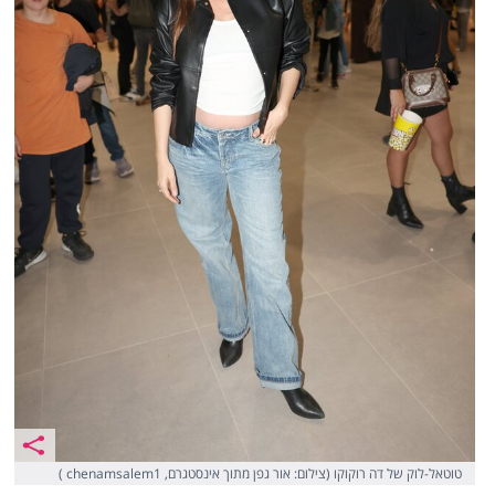
טוטאל-לוק של דה רוקוקו (צילום: אור גפן מתוך אינסטגרם, chenamsalem1 )