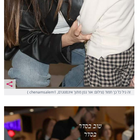
זה גיל כל כך חמוד (צילום: אור גפן מתוך אינסטגרם, chenamsalem1 )