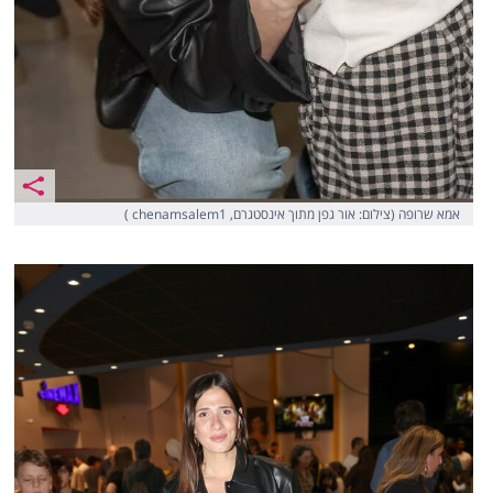
אמא שרופה (צילום: אור גפן מתוך אינסטגרם, chenamsalem1 )