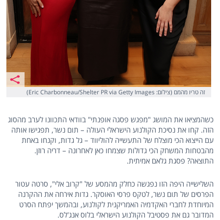
זה טריו מהמם (צילום: Eric Charbonneau/Shelter PR via Getty Images)
כשהמציאו את המושג "מפגש פסגה אופנתי" בוודאי התכוונו לערב מהסוג
הזה. קחו את נסיכת הקולנוע הישראלי העולה – תום נשר, תפגישו אותה
עם הייצוא הכי מוצלח של התעשייה להוליווד – גל גדות, וקנחו באחת
מהבטחות המשחק הכי גדולות שצמחו כאן לאחרונה – דריה רוזן.
התוצאה? פסגת גלאם אמיתית.
השלישייה היפה הזו נפגשה כחלק מהמסע של "קרוב אלי", סרטה עטור
הפרסים של תום נשר, לטקס פרסי האוסקר. גדות אירחה את ההקרנה
המיוחדת לחברי האקדמיה האמריקנית לקולנוע, ובהמשך יפתח הסרט
המדובר גם את פסטיבל הקולנוע הישראלי בלוס אנג'לס.