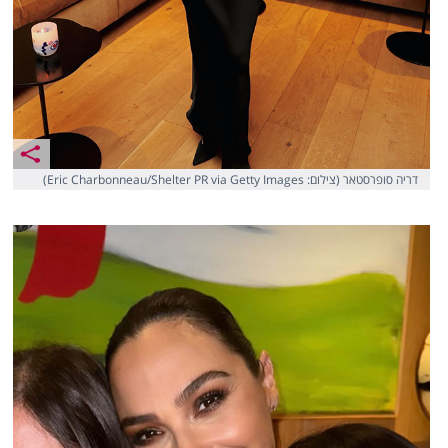
דריה סופרסטאר (צילום: Eric Charbonneau/Shelter PR via Getty Images)