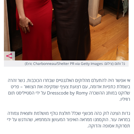
גל ותום (צילום: Eric Charbonneau/Shelter PR via Getty Images)
אי אפשר היה להתעלם מהלוקים האלגנטיים שבחרו הכוכבות. נשר זהרה
בשמלת כתפיות אדומה, עם רצועת צעיף שמקיפה את הצוואר – פריט
שלוקט במותג ההשכרה Dresscode by Romy על ידי הסטייליסט תום
רוזיליו.
גדות הציגה לוק כהה מכשף שכלל חולצת גולף מושלמת וחצאית צמודה
במראה עור. הוקסמנו ממראה האיפור המעושן והמחמיא, שהודגש על ידי
תסרוקת אסופה והדוקה.