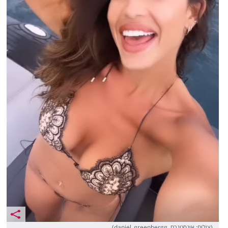
(צילום: אינסטגרם, daniel_greenbergg)