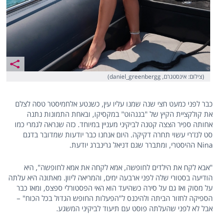
(צילום: אינסטגרם, daniel_greenbergg)
כבר לפני כמעט חצי שנה שמנו עליו עין, כשנטע אלחמיסטר טסה לצלם
את קולקציית הקיץ של "בננהוט" במקסיקו, ובאחת התמונות נתנה
אחותה ספיר הצצה קטנה לביקיני מעניין במיוחד. כזה שנראה לגמרי כמו
סט לנז'רי עשוי תחרה דקיקה. היום אנחנו כבר יודעות שמדובר בדגם
Nina ההיסטרי, ומתברר שגם דניאל גרינברג יודעת.
"אבא לקח את הילדים לחופשה, אמא לקחה את אמא לחופשה", היא
הודיעה בסטורי שלה לפני ארבעה ימים, והמריאה ליוון. מאתונה היא עלתה
על מסוק ואז גם על סירה כשהיעד הוא האי הפסטורלי ספצס, ומאז כבר
הספיקה לחזור הביתה ולהיכנס ל"הפעלות החופש הגדול בכל הכוח" –
אבל לא לפני שהעלתה פוסט עם תיעוד לביקיני המשגע.