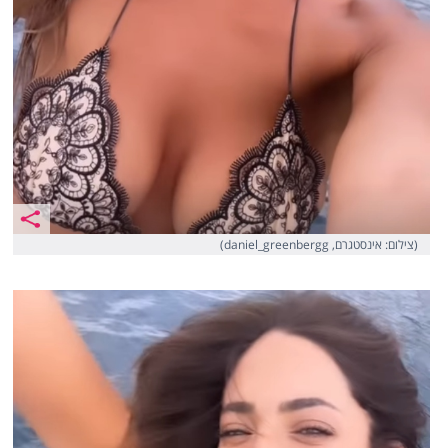
(צילום: אינסטגרם, daniel_greenbergg)