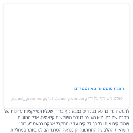
הצגת פוסט זה באינסטגרם
פוסט משותף על ידי ‏‎Daniel greenberg‎‏ (@‏‎daniel_greenbergg‎‏)
למעשה מדובר כאן בבגד ים בצבע גוף בהיר, שעליו אפליקציות עדינות של
תחרה שחורה. הוא מעוצב בגזרת משולשים קלאסית, אבל החוטים
שמחזיקים אותו כל כך דקיקים עד שמתקבל אפקט כמעט "עירום".
השראות ההלבשה התחתונה הן כנראה הטרנד הבולט ביותר במחלקת