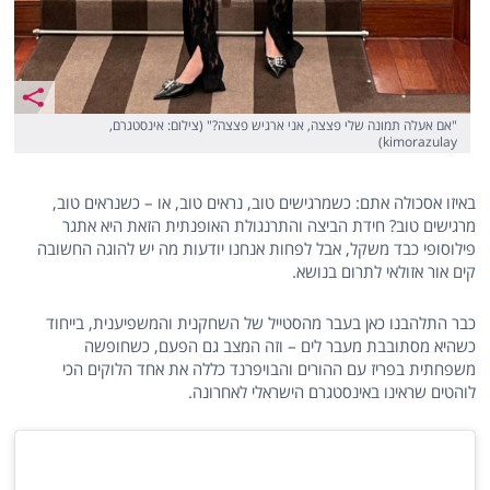
"אם אעלה תמונה שלי פצצה, אני ארגיש פצצה?" (צילום: אינסטגרם,
kimorazulay)
באיזו אסכולה אתם: כשמרגישים טוב, נראים טוב, או – כשנראים טוב,
מרגישים טוב? חידת הביצה והתרנגולת האופנתית הזאת היא אתגר
פילוסופי כבד משקל, אבל לפחות אנחנו יודעות מה יש להוגה החשובה
קים אור אזולאי לתרום בנושא.
כבר התלהבנו כאן בעבר מהסטייל של השחקנית והמשפיענית, בייחוד
כשהיא מסתובבת מעבר לים – וזה המצב גם הפעם, כשחופשה
משפחתית בפריז עם ההורים והבויפרנד כללה את אחד הלוקים הכי
לוהטים שראינו באינסטגרם הישראלי לאחרונה.