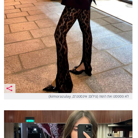
לא פספסנו את השוז (צילום: אינסטגרם, kimorazulay)