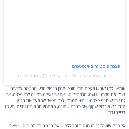
הצגת פוסט זה באינסטגרם
פוסט משותף על ידי ‏‎KimOr – קימאור‎‏ (@‏‎kimorazulay‎‏)
אזולאי, כך נראה, נתקפה חולי חורפי מהזן הנפוץ מדי, והחליטה להיעזר
בתקופת סבתא ידועה: מלא לייקים. "אם אני אעלה תמונה שלי פצצה, אני
גם ארגיש תכף פצצה?", היא תהתה, לצד הסשן שמתעד את הלוק
המדובר: אוברול שקוף של תחרה שחורה, מתחתיו תחתונים וחזייה ומעליו
בלייזר גדול.
אין ספק שזו הדרך הנכונה ביותר ללבוש את הפריט הלוהט הזה, שמאוזן