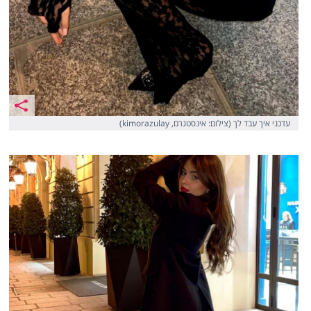
עדכני איך עבד לך (צילום: אינסטגרם, kimorazulay)