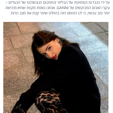
על ידי הכבדות המחויטת של הבלייזר והתחכום הנונשלנטי של הנעליים –
עקבי האבזם המבוקשים של GANNI. אנחנו באמת מקוות שהיא מרגישה
יותר טוב עכשיו, כי לנו הפוסט הזה בהחלט שיפר קצת את מצב הרוח.