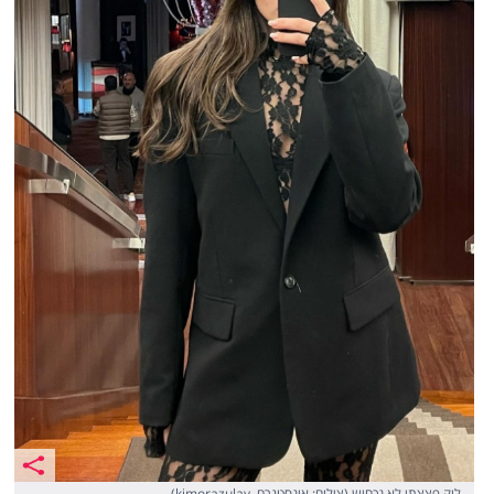
לוק פצצתי,לא נכחיש (צילום: אינסטגרם, kimorazulay)