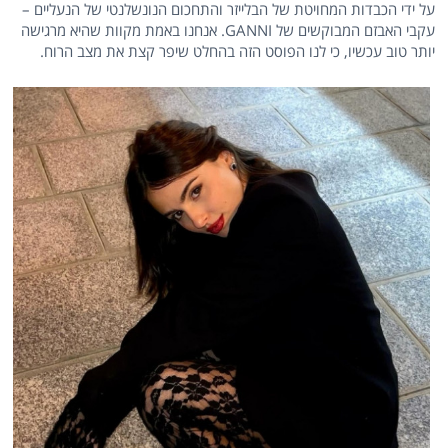
על ידי הכבדות המחויטת של הבלייזר והתחכום הנונשלנטי של הנעליים –
עקבי האבזם המבוקשים של GANNI. אנחנו באמת מקוות שהיא מרגישה
יותר טוב עכשיו, כי לנו הפוסט הזה בהחלט שיפר קצת את מצב הרוח.