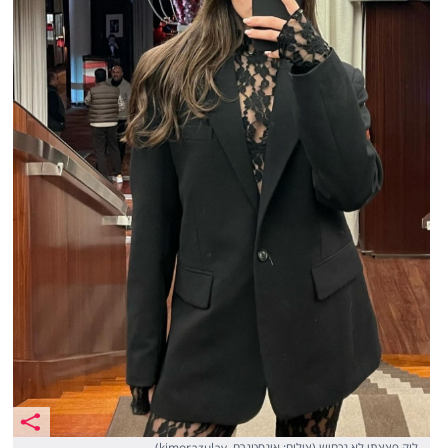
לוק פצצתי,לא נכחיש (צילום: אינסטגרם, kimorazulay)