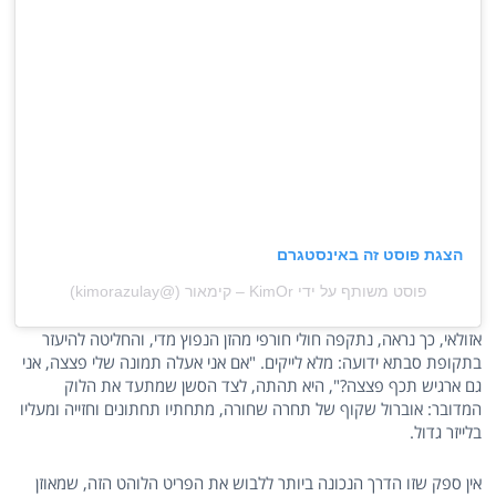
הצגת פוסט זה באינסטגרם
פוסט משותף על ידי ‏‎KimOr – קימאור‎‏ (@‏‎kimorazulay‎‏)
אזולאי, כך נראה, נתקפה חולי חורפי מהזן הנפוץ מדי, והחליטה להיעזר
בתקופת סבתא ידועה: מלא לייקים. "אם אני אעלה תמונה שלי פצצה, אני
גם ארגיש תכף פצצה?", היא תהתה, לצד הסשן שמתעד את הלוק
המדובר: אוברול שקוף של תחרה שחורה, מתחתיו תחתונים וחזייה ומעליו
בלייזר גדול.
אין ספק שזו הדרך הנכונה ביותר ללבוש את הפריט הלוהט הזה, שמאוזן