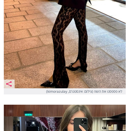
לא פספסנו את השוז (צילום: אינסטגרם, kimorazulay)