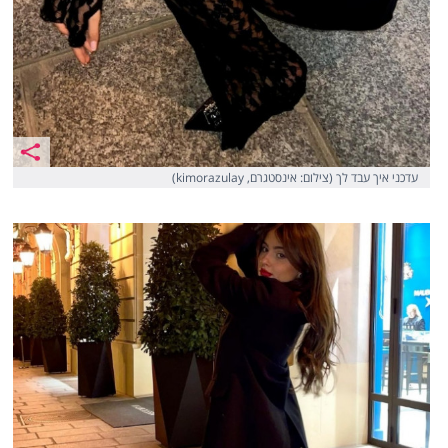
עדכני איך עבד לך (צילום: אינסטגרם, kimorazulay)