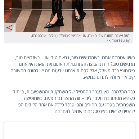
"אם אעלה תמונה שלי פצצה, אני ארגיש פצצה?" (צילום: אינסטגרם,
kimorazulay)
באיזו אסכולה אתם: כשמרגישים טוב, נראים טוב, או – כשנראים טוב,
מרגישים טוב? חידת הביצה והתרנגולת האופנתית הזאת היא אתגר
פילוסופי כבד משקל, אבל לפחות אנחנו יודעות מה יש להוגה החשובה
קים אור אזולאי לתרום בנושא.
כבר התלהבנו כאן בעבר מהסטייל של השחקנית והמשפיענית, בייחוד
כשהיא מסתובבת מעבר לים – וזה המצב גם הפעם, כשחופשה
משפחתית בפריז עם ההורים והבויפרנד כללה את אחד הלוקים הכי
לוהטים שראינו באינסטגרם הישראלי לאחרונה.