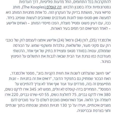
להתקרבות בכל התחומים, החל מדעות פוליטיות, דרך העדפות
גסטרונומיות וכלה בסגנון הלבוש.
דה קופלס
(The Kooples), מותג
פריזאי צעיר, מושתת בדיוק על העקרון הזה. כל אחת מחנויות המותג היא
למעשה וואן-סטופ-שופ לזוגות מעודכנים שאוהבים לעשות שופינג ביחד.
ככה, עם רעיון פשוט וסטייל מוצלח, הפכו מייסדי המותג – האחים אלישע
– לאחד הטריואים הכי חמים בעיר האורות.
אלכסנדר (35), לורן (34) ורפאל (24) אלישע אימצו לעצמם לוק של כוכבי
רוק עם סקיני מעור, שלשלאות, גולגלות ומשקפי שמש. על הכורסה
שממולם, עטויה בסוודר מגאפ ומצויידת בתיק של אף אחד, הרגשתי
מעודכנת כמו נציגת ועד הבית שבאה לגבות את התשלום על הפיצוץ
בצינור.
"אני חושב שהצלחנו לשנות את חווית הקניות בזוג", מספר אלכסנדר,
האח הבכור שמחזיק גם בתפקיד הדובר, "רואים את זה בחנויות – זוגות
מתייעצים זה בזה, מודדים עוד ועוד ואף אחד לא צריך להתייבש על
הספסל". המחירים בדה-קופלס לא זולים, ממש לא: 345 אירו לז'קט נשים,
380 אירו לז'קט גברים, 75 לחולצת נשים, 55 לטי-שירט גברים, 220 אירו
לשמלה וכך הלאה. אבל האירופאים מוכנים לשלם כל עוד מוכרים להם
מוצרים איכותיים, ויעידו על כך 130 חנויות המותג שנפתחו בתוך שנתיים
וחצי בצרפת ובבריטניה.