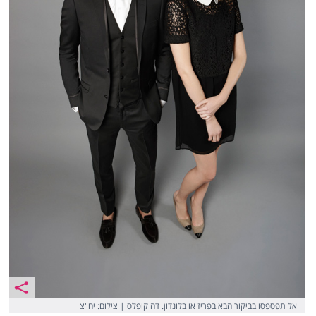
אל תפספסו בביקור הבא בפריז או בלונדון. דה קופלס | צילום: יח"צ