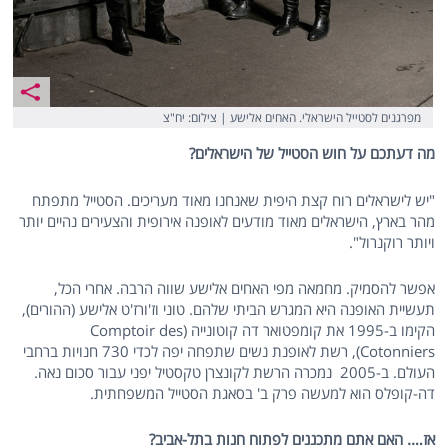
מפרגנים לסטייל הישראלי. האחים אלישע | צילום: יח"צ
מה דעתכם על חוש הסטייל של הישראלים?
"יש לישראלים רוח קצת היפית שאנחנו מאוד מעריכים. הסטייל מתפתח
מהר בארץ, הישראלים מאוד מודעים לאופנה אירופית והצעירים נהיים יותר
ויותר רוקנרול".
אפשר להסמיק. מחמאה מפי האחים אלישע שווה הרבה. אחרי הכל,
תעשיית האופנה היא המגרש הביתי שלהם. טוני וז'ורז'ט אלישע (ההורים),
הקימו ב-1995 את קומפטואר דה קוטונייה (Comptoir des
Cotonniers), רשת לאופנת נשים שתפחה יפה לכדי 730 חנויות ברחבי
העולם. ב-2005 נמכרה הרשת לקונצרן טקסטיל יפני עבור סכום נאה.
דה-קופלס הוא למעשה פרק ב' בסאגת הסטייל המשפחתית.
אז…. האם אתם מתכננים לפתוח חנות בתל-אביב?