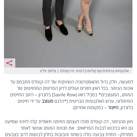
אלגנטיות צרפתית עם קוליות בריטית. דה קופלס | צילום: יח"צ
למעשה, חלק גדול מהאסטרטגיה השיווקית של דה-קופלס מתבסס על
איכות הגימור. בכל ראיון חוזרים ועולים לדיון הפריטים המחוייטים של
המותג, המעוצבים* בסביל רואו (Savile Row) בלונדון – רחוב החייטים
המיתולוגי, ערש האלגנטיות הבריטית (*הדגם
מעוצב
על ידי חייטים
בלונדון,
הייצור
– במקומות אחרים).
חוץ מהגימור, דה-קופלס סיגלו לעצמם חתימה ויזואלית קלה לזיהוי שסייעה
גם היא בכיבוש לבבות הפריזאים: את חנויות המותג אפשר לאתר
ממרחק– החזית צבועה כולה בשחור והבובות בחלון לבושות לרוב בצבעים