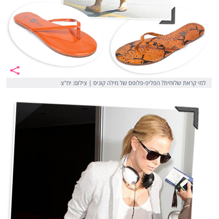
למי קראת שלוחית? הפליפ-פלופס של מילה קוניס | צילום: יח"צ