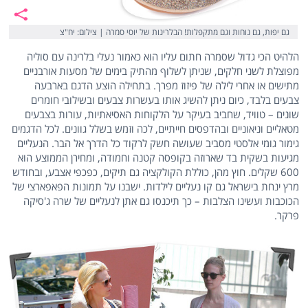
גם יפות, גם נוחות וגם מתקפלות! הבלרינות של יוסי סמרה | צילום: יח"צ
הלהיט הכי גדול שסמרה חתום עליו הוא כאמור נעלי בלרינה עם סוליה
מפוצלת לשני חלקים, שניתן לשלוף מהתיק בימים של מסעות אורבניים
מתישים או אחרי לילה של פיזוז מפרך. בתחילה הוצע הדגם בארבעה
צבעים בלבד, כיום ניתן להשיג אותו בעשרות צבעים ובשילובי חומרים
שונים – טוויד, שחביב בעיקר על הלקוחות האסיאתיות, עורות בצבעים
מטאליים וניאוניים ובהדפסים חייתיים, לכה וזמש בשלל גוונים. לכל הדגמים
גימור גומי אלסטי מסביב שעושה חשק לרקוד כל הדרך אל הבר. הנעליים
מגיעות בשקית בד שארוזה בקופסה קטנה וחמודה, ומחירן הממוצע הוא
600 שקלים. חוץ מהן, כוללת הקולקציה גם תיקים, כפכפי אצבע, ובחודש
מרץ ינחת בישראל גם קו נעליים לילדות. ישבנו על תמונות הפאפארצי של
הכוכבות ועשינו הצלבות – כך תיכנסו גם אתן לנעליים של שרה ג'סיקה
פרקר.