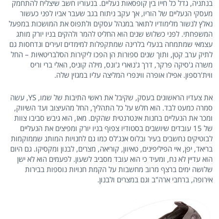
בנתניה, גדל כל חייו בין קופסאות נעליים. בנעוריו חשב שיצליח להתחמק
מעסקי הנעליים של הוריו, אך עקב ניתוח בגב שעבר אביו לפני כעשור
נאלץ לנשור מלימודיו לתואר במנהל עסקים ולתפוס את המושכות במפעל
המשפחתי. לפני כשלוש שנים הוא החליט להמר ולהקים בניו יורק מותג
עצמאי שמתמחה בנעלי בלרינה שמתקפלות למימדים זעירים ונדחסות גם
לתיק ערב קטן, ותוך שנים ספורות הן הפכו ליקירות הסלבריטאיות – החל
משרה ג'סיקה פרקר, דרך ג'נוארי ג'ונס, מילה קוניס, האלי ברי וריס
ווית'רספון. אפילו אופרה ווינפרי המליצה עליו במגזין שלה.
את צעדיו הראשונים בעסק, שקיבל את ראשי התיבות של שמו, YS, עשה
סמרה כמעט לבד. הוא חלש על כל התהליך, החל מהעיצוב ועד השיווק,
ומכר את הנעליים בחנות אינטרנטית שהקים. מאז, הוא גיבש סביבו צוות
של 15 עובדים שיושבים בסטודיו צפוף בניו יורק ומפיצים את הנעליים
לבוטיקים נחשבים בעיר ובלוס אנג'לס כמו גם לחנויות המותג שממוקמות
בריאד, יפן, איי הפיליפינים, טאיוון, קוריאה, מצרים, לבנון ומקסיקו. גם היום
הוא עדיין לא נח, ומעיד כי הוא עובד מסביב לשעון. לפעמים הוא לא ישן
שלושה ימים ברצף מרוב מחשבות על הקמת חנויות נוספות בבירות
אירופה, ברחבי ארה"ב וגם במצרים ולבנון.