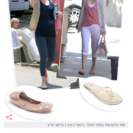
אחד פלוס אחד במחיר מיוחד. ג'נוארי ג'ונס | צילום: יח"צ