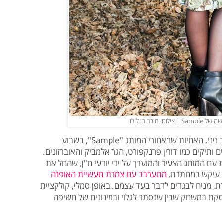
רב בן לולו
במורד החודש הבא יציגו נופר מכלוף ועינב זיני, האחיות שמאחורי המותג "Sample", בשבוע
 ותיקים כמו דורין פרנקפורט, הגר אלמביק והאוברזונים.
 עם המותג הצעיר והמוערך על ידי יודעי ח"ן, שהחל את
ן עיקש במחתרת,
מתערבב עם צמרת תעשיית האופנה
ת, מניח לבגדים לדבר בעד עצמם. באופן סמלי, קולקציית
ובמבר, עוסקת במשחק שבין שנסתר לגלוי ובמינונים של חשיפה