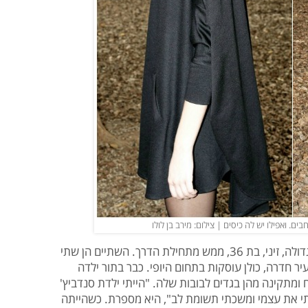
ם. ואפילו יש לה כיסים | צילום: מירב בן לולו
מכלוף, בת 31, עובדת בצמוד לאחותה הגדולה, זיני, בת 36, ממש מתחילת הדרך. השתיים הן שתי
 חדרה, כולן עוסקות בתחום היופי. כבר בתור ילדה
ומתקינה מהן בגדים לבובות שלה. "הייתי ילדת סנדביץ'
תי את עצמי ומשכתי תשומת לב", היא מספרת. כשהייתה