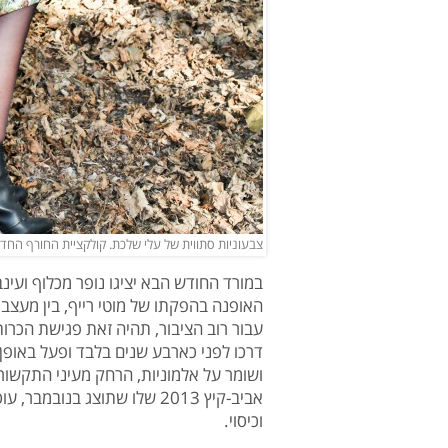
צבעוניות סתווית של עלי שלכת. קולקציית החורף החדשה של Sample | צילום: מי
האופנה בהפקתו של מוטי רייף, בין מעצבים
עבור רוב הציבור, תהיה זאת פגישת הכרות
דרכו לפני כארבע שנים בלבד ופעל באופ
ושומר על אלמוניות, הרחק מעיני התקשור
אביב-קיץ 2013 שלו שתוצג בנ
וכיסוי.