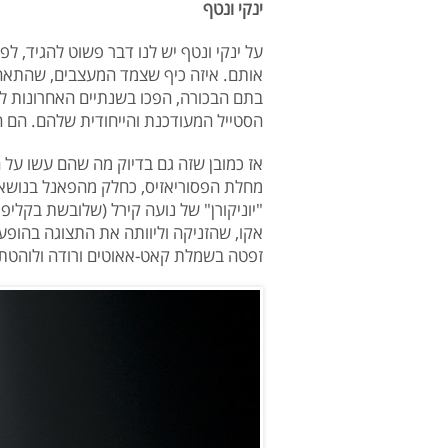
ינקי ונטף
על ינקי ונטף יש לנו דבר פשוט להגיד, ל
אותם. איזה כיף שצמד המעצבים, שהתאהב
בתם הבכורה, הפכו בשנתיים האחרונות ל
הסטייל המעודכנת והייחודית שלהם. הם הכ
אז כמובן שזה גם בדיוק מה שהם עשו על
מחלת הפסוריאזיס, כחלק מהפאנל בנושא 
"יוניקורן" של נועה קירל (שלובשת בקלי
אקו, שהזניקה וליוותה את התצוגה בהופע
זפטה בשמלת קאט-אאוטים ורודה ולוהטת