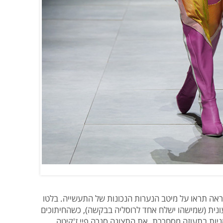
ראה תראו על מיטב הנערות הנכונות של התעשייה. בלטו
נית (שמישהו ישלח אחד לרוסליה בבקשה), כשהחיתוכים
ניות בתעוזה מסחררת. את התצוגה סגרה פיי ז'קיטה,