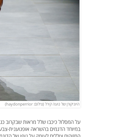
היוניקורן של נועה קירל (צילום: haydonperrior)
על המסלול כיכבו שלל מראות שבקרוב כנ
במיוחד הדגמים בהשראה אופנוענית-צבעו
המזוהים צוללים לעומק על גופן של הדוגמ