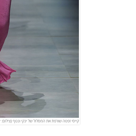
קייסי זפטה שורפת את המסלול של ינקי ונטף (צילום: haydonperrior)