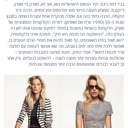
בבד דמוי ג'ינס. יקיר הנשים הישראליות הוא, איך לא, מארק ביי מארק
ג'ייקובס, שמציע העונה פריטי משי מודפסים ופיג'מתיים, הרבה ורוד
פוקסיה, הרבה כחול כהה וגם שמלה מנוקדת אחת עוצרת נשימה בסגנון
שנות ה-50 (1990 ש"ח אם שאלתן). למרות הקולקציות הססגוניות של
מארק, הלקוחות בישראל נמשכות במיוחד לתיקים שהפכו אותו לאגדה
בעולם כולו. "ההשקעה הכי חכמה היא תיק", תומכת אירני בלקוחותיה,
"הוא מאוד בולט באאוטפיט, קל מאוד לזהות את חומרי הגלם הטובים בו,
ואפשר ללכת איתו כמה ימים בשבוע, מה שאי אפשר לעשות עם חולצה
מרד ולנטינו למשל". אחרי התיק, יפעת מציעה לחובבות המותגים –
שהולכות ונהיות צעירות יותר משנה לשנה – להשקיע בנעליים, ורק אחר
כך לעבור לבגדים שמושפעים הרבה יותר ממגמות עונתיות.