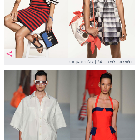
גו'סי קוטור לפקטורי 54 | צילום:‎ ‎יוהאן סנזי