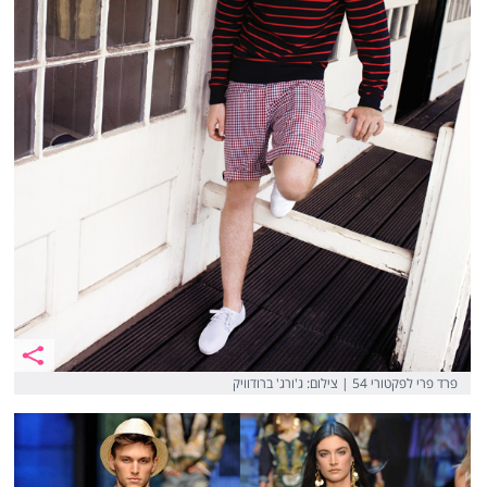
פרד פרי לפקטורי 54 | צילום: ‎ג'ורג' ברודוויק