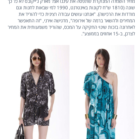
מחיר השמלה המנוקדת שתפסה את עיננו אצל מארק ג'ייקובס לא כל כך
שונה (1810 ש"ח לקונות באינטרנט, 1990 למי שבאות לחנות וגם
מודדות את הרכישה). "אנחנו עושים עבודה רצינית כדי להוריד את
המחירים ולהשאר ברמה של אירופה", מדגישה אירני, "זה התאפשר
לאחרונה בזכות שינוי החקיקה על המכס, שהוריד משמעותית את המחיר
לצרכן, ב-15 אחוזים בממוצע".