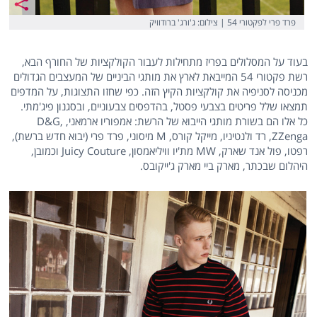
פרד פרי לפקטורי 54 | צילום: ‎ג'ורג' ברודוויק
בעוד על המסלולים בפריז מתחילות לעבור הקולקציות של החורף הבא,
רשת פקטורי 54 המייבאת לארץ את מותגי הביניים של המעצבים הגדולים
מכניסה לסניפיה את קולקציות הקיץ הזה. כפי שחזו התצוגות, על המדפים
תמצאו שלל פריטים בצבעי פסטל, בהדפסים צבעוניים, ובסגנון פיג'מתי.
כל אלו הם בשורת מותגי הייבוא של הרשת: אמפוריו ארמאני, D&G,
ZZenga, רד ולנטיניו, מייקל קורס, M מיסוני, פרד פרי (יבוא חדש ברשת),
רפטו, פול אנד שארק, MW מת'יו וויליאמסון, Juicy Couture וכמובן,
היהלום שבכתר, מארק ביי מארק ג'ייקובס.