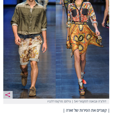
דולצ'ה וגבאנה לפקטורי 54 | צילום: ‎מרקוס דלגניו
| קוצרים את הפירות של זארה |