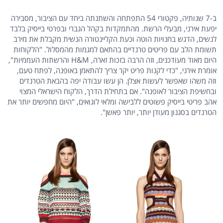
ב-7 שנותיה, פקטורי 54 התפתחה והשתנתה ביחד עם הציבור, מסבירה
יפעת אירני, מבעלי הרשת. מהתמקדות בקהל הגברי ובפרטי בייסיק בלבד
לנשים, הדגש בחנויות הוטה וכעת הקליינטורה הנשית מקבלת את מירב
תשומת הלב עם פריטים טרנדיים בהתאם למגמות מהמסלול. "הלקוחות
היום מאוד מעודכנים, וזה הרבה בזכות זארה, H&M והרשתות העממיות",
אומרת אירני, "כדי לקנות פריט יקר צריך להתאמן באופנה, לפתח טעם,
וזה משהו שאפשר לעשות אצלן. הן עשו עבודה יפה בהבאת הטרנדים
ובחשיפת הציבור לאופנה". אם בתחילת הדרך, הלקוח הישראלי המצוי
אהב פריטי בייסיק פשוטים ללבישה ומלאי לוגואים, "היום מחפשים יותר את
הטרנדים בסגנון מעודן יותר, יותר פאשן".