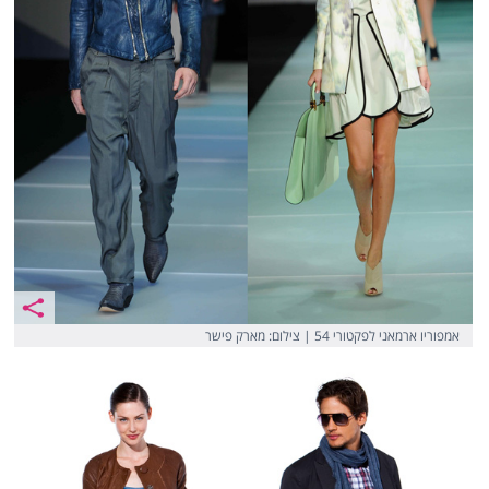
אמפוריו ארמאני לפקטורי 54 | צילום: ‎מארק פישר