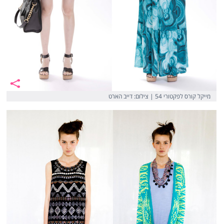
מייקל קורס לפקטורי 54 | צילום:‎ ‎דייב הארט