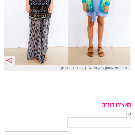
מת'יו וויליאמסון לפקטורי 54 | צילום:‎ ‎ג'יל הנסן
השאירו תגובה
שם