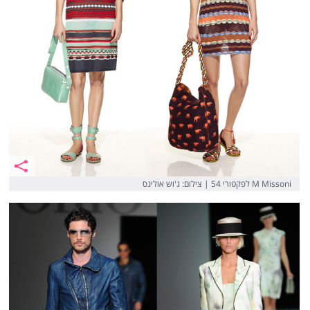
M Missoni לפקטורי 54 | צילום: ‎ג'וש אולינס