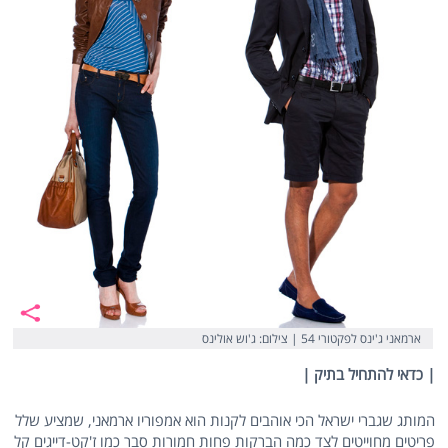
ארמאני ג'ינס לפקטורי 54 | צילום: ‎ג'וש אולינס
| כדאי להתחיל בתיק |
המותג שגברי ישראל הכי אוהבים לקנות הוא אמפוריו ארמאני, שמציע שלל
פריטים מחוייטים לצד כמה הברקות פחות חמורות סבר כמו ז'קט-דייגים קל