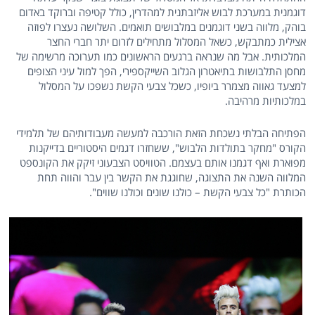
דוגמנית במערכת לבוש אליזבתנית למהדרין, כולל קטיפה וברוקד באדום
בוהק, מלווה בשני דוגמנים במלבושים תואמים. השלושה נעצרו לפוזה
אצילית כמתבקש, כשאל המסלול מתחילים לזרום יתר חברי החצר
המלכותית. אבל מה שנראה ברגעים הראשונים כמו תערוכה מרשימה של
מחסן התלבושות בתיאטרון הגלוב השייקספירי, הפך למול עיני הצופים
למצעד גאווה מצמרר ביופיו, כשכל צבעי הקשת נשפכו על המסלול
במלכותיות מרהיבה.
הפתיחה הבלתי נשכחת הזאת הורכבה למעשה מעבודותיהם של תלמידי
הקורס "מחקר בתולדות הלבוש", ששחזרו דגמים היסטוריים בדייקנות
מפוארת ואף דגמנו אותם בעצמם. הטוויסט הצבעוני זיקק את הקונספט
המלווה השנה את התצוגה, שחוגגת את הקשר בין עבר והווה תחת
הכותרת "כל צבעי הקשת – כולנו שונים וכולנו שווים".