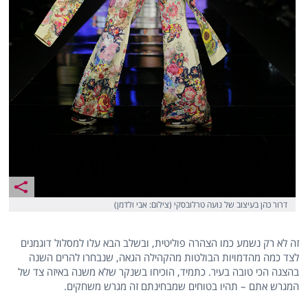
דרור כהן בעיצוב של נועה טרלובסקי (צילום: אבי ולדמן)
זה לא רק נשמע כמו הצהרה פוליטית, ובשלב הבא עלו למסלול דוגמנים
לצד כמה מהדמויות הבולטות מהקהילה הגאה, שנבחרו להרים השנה
בהצגה הכי טובה בעיר. כתמיד, הוכיחו בשנקר שלא משנה באיזה צד של
המגרש אתם – תהיו בטוחים שמבחינתם זה מגרש משחקים.