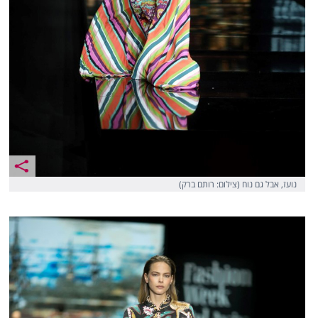
נועז, אבל גם נוח (צילום: רותם ברק)