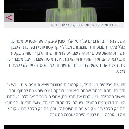
עמרי מזרחי בעיצוב של טל מדינה (צילום: אבי ולדמן)
השנה נעו רוב הדגמים על הסקאלה שבין פאנק להיפר-סטריט מעודכן,
כולל צלליות מנופחות ומוגזמות, אבל לא קריקטוריות לרגע. נדמה שבין
עשרות האאוטפיטים לא היה שם אפילו אחד שחור/לבן לרפואה, בקטע
טוב לגמרי. הבחירה הזאת ודאי הולמת את המוטו השנתי, אבל מעבר לכך
גם מייצגת את השאיפה הניכרת והמשמחת של הסטודנטים לא לשעמם
לרגע.
היו שם פרינטים משוגעים, טקסטורות מגוונות ויציאות מפתיעות – כאשר
הזכורה והמתוחכמת שבהם היא מעין בורקת ג'ינס שחשפה לבסוף יותר
מאשר הסתירה. מי שסגרו את התצוגה, אחרי הופעת דראג בלתי נשכחת,
היו צמד דוגמנים חסונים וביניהם ילד מתוק במיוחד, שעל חולצתו הכיתוב:
"זה רק הלב שלך שקובע מה זו משפחה". ובכן, זה רק הלב שלנו שקובע
מה זו אופנה – וזו לגמרי הייתה אופנה במיטבה.