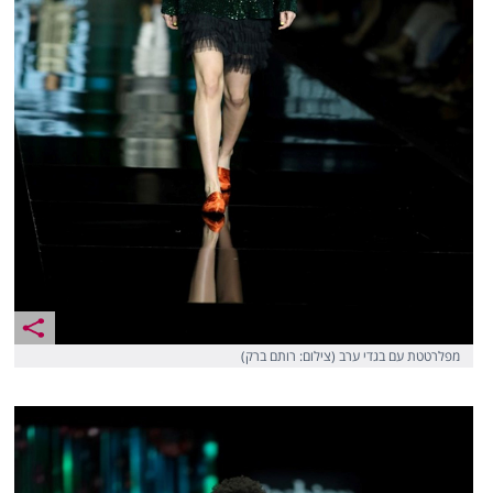
מפלרטטת עם בגדי ערב (צילום: רותם ברק)