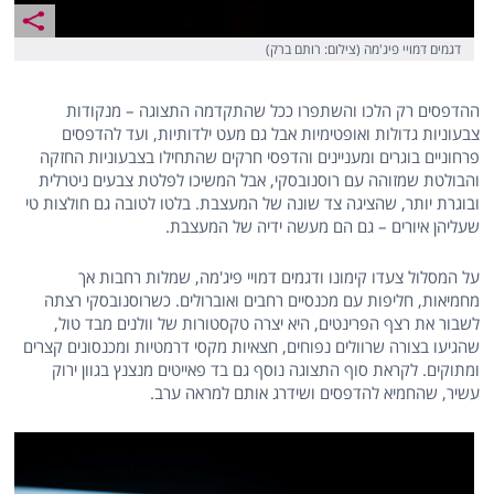
דגמים דמויי פיג'מה (צילום: רותם ברק)
ההדפסים רק הלכו והשתפרו ככל שהתקדמה התצוגה – מנקודות
צבעוניות גדולות ואופטימיות אבל גם מעט ילדותיות, ועד להדפסים
פרחוניים בוגרים ומעניינים והדפסי חרקים שהתחילו בצבעוניות החזקה
והבולטת שמזוהה עם רוסנובסקי, אבל המשיכו לפלטת צבעים ניטרלית
ובוגרת יותר, שהציגה צד שונה של המעצבת. בלטו לטובה גם חולצות טי
שעליהן איורים – גם הם מעשה ידיה של המעצבת.
על המסלול צעדו קימונו ודגמים דמויי פיג'מה, שמלות רחבות אך
מחמיאות, חליפות עם מכנסיים רחבים ואוברולים. כשרוסנובסקי רצתה
לשבור את רצף הפרינטים, היא יצרה טקסטורות של וולנים מבד טול,
שהגיעו בצורה שרוולים נפוחים, חצאיות מקסי דרמטיות ומכנסונים קצרים
ומתוקים. לקראת סוף התצוגה נוסף גם בד פאייטים מנצנץ בגוון ירוק
עשיר, שהחמיא להדפסים ושידרג אותם למראה ערב.