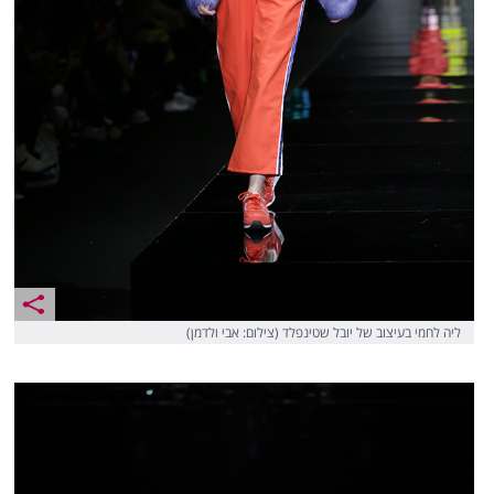
ליה לחמי בעיצוב של יובל שטינפלד (צילום: אבי ולדמן)