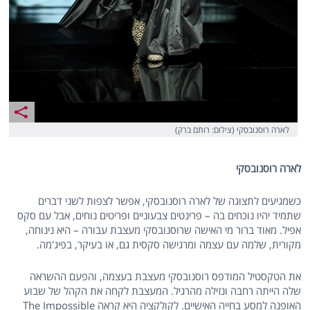
לארה רוסנובסקי (צילום: רותם ברק)
לארה רוסנובסקי
כשמגיעים לתצוגה של לארה רוסנובסקי, אפשר לצפות לשני דברים
שתמיד יהיו נוכחים בה – פרינטים צבעוניים ופריטים נוחים, אבל עם סקס
אפיל. מאוד ברור מי האישה שרוסנובסקי מעצבת עבורה – היא נינוחה,
מקורית, שלמה עם עצמה ומרגישה סקסית גם, או בעיקר, בפיג'מה.
את הטקסטיל המודפס רוסנובסקי מעצבת בעצמה, והפעם ההשראה
שלה הייתה רחבה ונזילה מהרגיל. המעצבת לקחה את הקהל של שבוע
האופנה למסע בחייה האישיים. לקולקציה היא קראה The Impossible