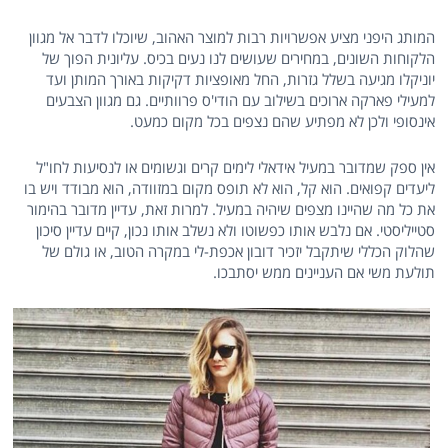
המותג היפני מציע אפשרויות רבות למוצר האהוב, שיוכלו לדבר אל מגוון
הלקוחות השונים, במחירים שעושים לנו נעים בכיס. עליונית הפוך של
יוניקלו מגיעה בשלל גזרות, החל מאופציות דקיקות באורך המותן ועד
למעילי פארקה ארוכים בשילוב עם הודי'ס פרוותיים. גם מגוון הצבעים
אינסופי ולכן לא מפתיע שהם נצפים בכל מקום כמעט.
אין ספק שמדובר במעיל אידאלי לימים קרים וגשומים או לנסיעות לחו"ל
ליעדים קפואים. הוא קל, הוא לא תופס מקום במזוודה, הוא מבודד ויש בו
את כל מה שהיינו מצפים שיהיה במעיל. למרות זאת, עדיין מדובר בהימור
סטייליסטי. אם נלבש אותו כפשוטו ולא נשלב אותו נכון, קיים עדיין סיכון
שהלוק הכללי שיתקבל יזכיר דובון אכפת-לי במקרה הטוב, או גולם של
תולעת משי אם העניינים ממש יסתבכו.