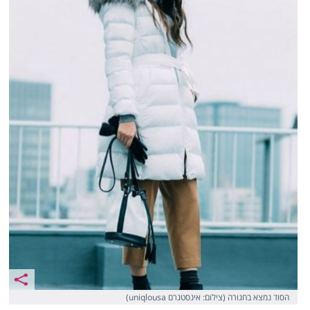
הסוד נמצא בחגורה (צילום: אינסטגרם uniqlousa)