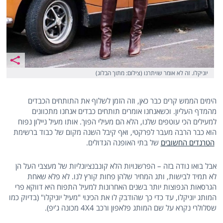
יוניקלו. זה לא אומר שויתרנו (צילום: מתוך הבלוג)
הימים הממש קרים כבר כאן, וזה הזמן לשלוף את התותחים הכבדים
מהמדף העליון. וכשאנחנו אומרים תותחים כבדים אנחנו מתכוונים
למעילים הכי עוטפים שלנו, הלא הם מעילי הפוך. אותו מעיל ניילון נפוח
הוא כבר הרבה מעבר לפרקטי, ואף קיבל השנה מקום של כבוד ברשימת
הטרנדים החשובים
של בתי האופנה הגדולים.
אבל בואו נודה בזה – הפרשנויות הלא קונבנציונליות של מעצבי העל הן
לא תמיד לבישות, ותג המחיר שלהן פחות קורץ לנו. לא פלא שאחת
הגרסאות הנפוצות יותר בשנים האחרונות למעיל התפוח היא דווקא פרי
המותג יוניקלו, עד כדי כך שהודבק לו את הכינוי "מעיל יוניקלו" (בדיוק כמו
שסלולרי נקרא על שם המותג פלאפון ורכב 4X4 מכונה ג'יפ).