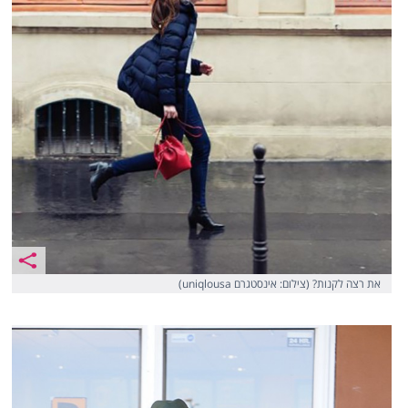
את רצה לקנות? (צילום: אינסטגרם uniqlousa)