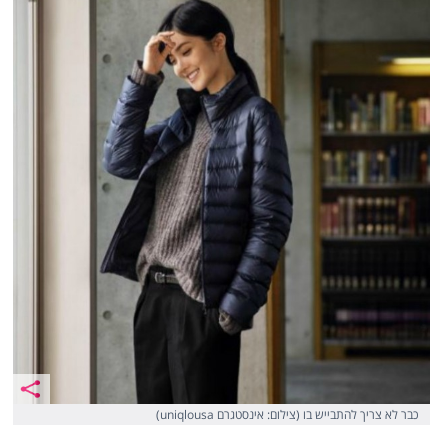
כבר לא צריך להתבייש בו (צילום: אינסטגרם uniqlousa)