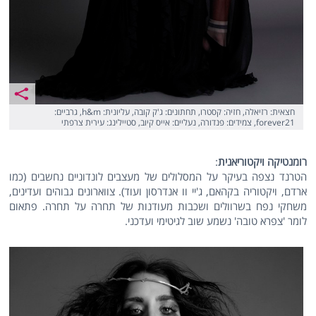
חצאית: רזיאלה, חזיה: קסטרו, תחתונים: ג'ק קובה, עליונית: h&m, גרביים:
forever21, צמידים: פנדורה, נעליים: אייס קיוב, סטיילינג: עירית צרפתי
רומנטיקה ויקטוריאנית
:
הטרנד נצפה בעיקר על המסלולים של מעצבים לונדוניים נחשבים (כמו
ארדם, ויקטוריה בקהאם, ג'יי וו אנדרסון ועוד). צווארונים גבוהים ועדינים,
משחקי נפח בשרוולים ושכבות מעודנות של תחרה על תחרה. פתאום
לומר 'צפרא טובה' נשמע שוב לגיטימי ועדכני.