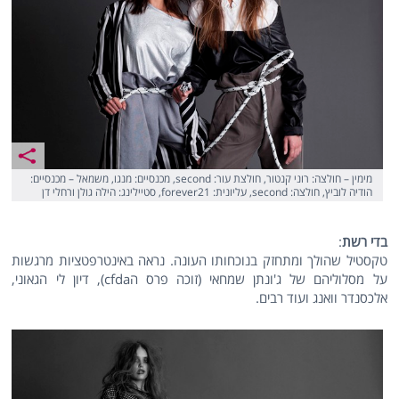
מימין – חולצה: רוני קנטור, חולצת עור: second, מכנסיים: מנגו, משמאל – מכנסיים:
הודיה לוביץ, חולצה: second, עליונית: forever21, סטיילינג: הילה גולן ורחלי דן
בדי רשת
:
טקסטיל שהולך ומתחזק בנוכחותו העונה. נראה באינטרפטציות מרגשות
על מסלוליהם של ג'ונתן שמחאי (זוכה פרס הcfda), דיון לי הגאוני,
אלכסנדר וואנג ועוד רבים.