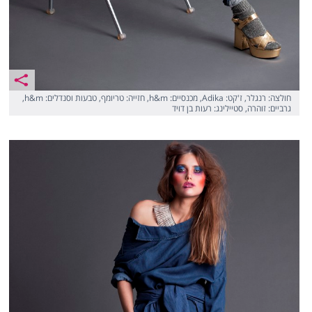
חולצה: רנגלר, ז'קט: Adika, מכנסיים: h&m, חזייה: טריומף, טבעות וסנדלים: h&m,
גרביים: זוהרה, סטיילינג: רעות בן דויד