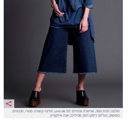
חולצה: חגית טסה, שרשרת וצמידים: uno de 50, חולצה קשורה: סטורי, מכנסיים:
טופשופ, נעליים: דיסקו רוסו, סטיילינג: אנה אייזקוביץ