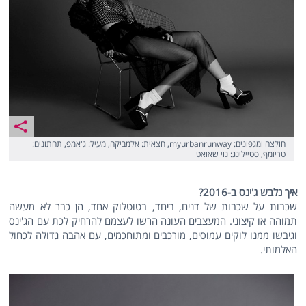
חולצה ומגפונים: myurbanrunway, חצאית: אלמביקה, מעיל: ג'אמפ, תחתונים:
טריומף, סטיילינג: נוי שאואט
איך נלבש ג'ינס ב-2016?
שכבות על שכבות של דנים, ביחד, בטוטלוק אחד, הן כבר לא מעשה
תמוהה או קיצוני. המעצבים העונה הרשו לעצמם להרחיק לכת עם הג'ינס
וגיבשו ממנו לוקים עמוסים, מורכבים ומתוחכמים, עם אהבה גדולה לכחול
האלמותי.