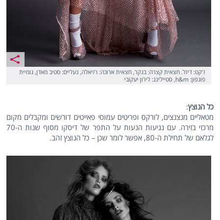
ז'קט: דיזל. חצאית קצרה: בנקר, חצאית ארוכה: רזיאלה, נעליים: סטיב מאדן, גומיית
פונפון: h&m, סטיילינג: לירון יעקובי
כל הנוצץ
:
מטאליים מנצנצים, לורקס ופריטים עמוסי פאייטים דורשים ומקבלים מקום
מרכזי בזירה. עם נגיעות הנעות על התפר של דיסקו מסוף שנות ה-70
לגלאם של תחילת ה-80, אפשר לומר שכן – כל הנוצץ זהב.