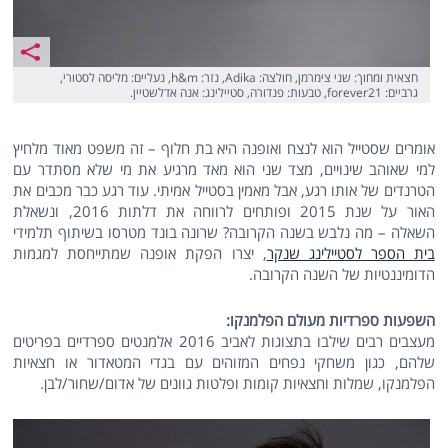
חצאית ומחוך: שני צימרמן, חולצה: Adika, נזר: h&m, נעליים: מליסה לסטורי,
גרביים: forever21, טבעות: פנדורה, סטיילינג: אנה אדלשטיין.
אומרים שסטייל הוא לנצח ואופנה היא בת חלוף – זה משפט מאוד מלחיץ
למי שאוהב שינויים, מצד שני הוא מאד מרגיע את מי שלא מסתדר עם
הטרנדים של אותו רגע, אבל מאמין בסטייל אמיתי. עוד רגע כבר מכבים את
האור על שנת 2015 ופותחים לרווחה את דלתות 2016, ונשאלת
השאלה – מה נלבש בשנה הקרובה? שרונה בונד מטרסו בשיתוף תלמידי
בית הספר לסטיילינג שנקר
, יצרו הפקת אופנה שמתייחסת למגמות
הדומיננטיות של השנה הקרובה.
השפעות ספרדיות מעולם הפלמנקו:
מעצבים רבים שילבו בתצוגות לאביב 2016 אלמנטים ספרדיים בפריטים
שלהם, כגון משחקי נפחים המזוהים עם בגדי המטאדור או חצאיות
הפלמנקו, שמלות וחצאיות קומות ופלטות גוונים של אדום/שחור/לבן.