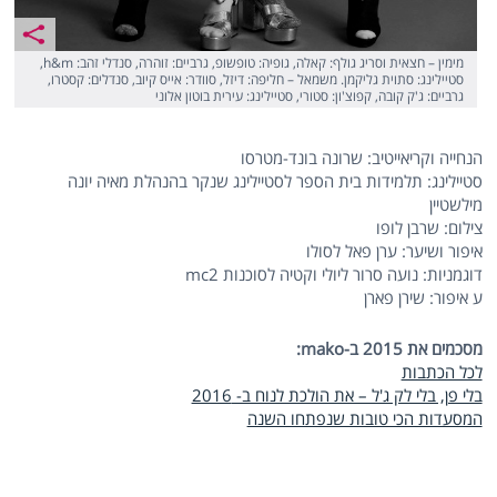
מימין – חצאית וסריג גולף: קאלה, גופיה: טופשופ, גרביים: זוהרה, סנדלי זהב: h&m,
סטיילינג: סתוית גליקמן. משמאל – חליפה: דיזל, סוודר: אייס קיוב, סנדלים: קסטרו,
גרביים: ג'ק קובה, קפוצ'ון: סטורי, סטיילינג: עירית בוטון אלוני
הנחייה וקריאייטיב: שרונה בונד-מטרסו
סטיילינג: תלמידות בית הספר לסטיילינג שנקר בהנהלת מאיה יונה
מילשטיין
צילום: שרבן לופו
איפור ושיער: ערן פאל לסולו
דוגמניות: נועה סרור ליולי וקטיה לסוכנות mc2
ע איפור: שירן פארן
מסכמים את 2015 ב-
mako
:
לכל הכתבות
בלי פן, בלי לק ג'ל – את הולכת לנוח ב- 2016
המסעדות הכי טובות שנפתחו השנה