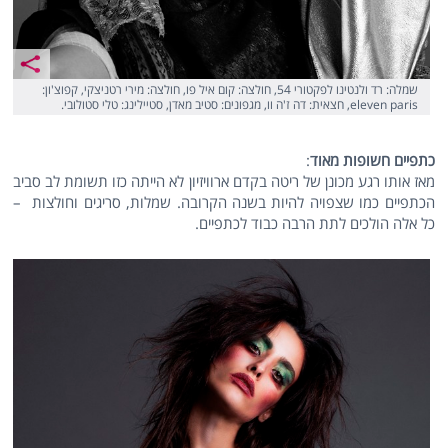
שמלה: רד ולנטינו לפקטורי 54, חולצה: קום איל פו, חולצה: מירי רטניצקי, קפוצ'ון:
eleven paris, חצאית: דה ז'ה וו, מגפונים: סטיב מאדן, סטיילינג: טלי סטולובי.
כתפיים חשופות מאוד
:
מאז אותו רגע מכונן של ריטה בקדם ארוויזיון לא הייתה כזו תשומת לב סביב
הכתפיים כמו שצפויה להיות בשנה הקרובה. שמלות, סריגים וחולצות –
כל אלה הולכים לתת הרבה כבוד לכתפיים.