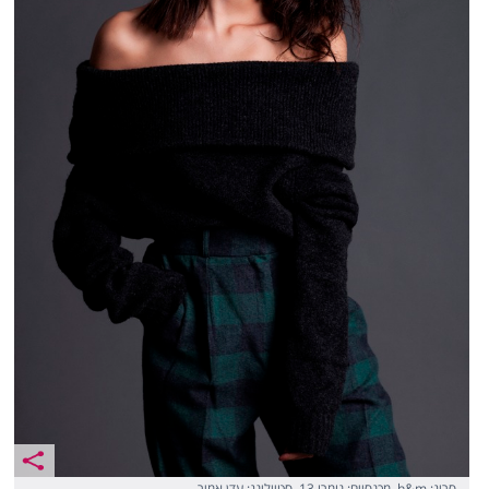
סריג: h&m, מכנסיים: נומרו 13, סטיילינג: עדן אמיר