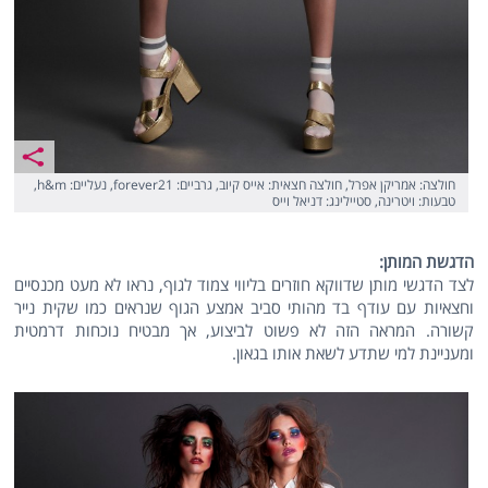
חולצה: אמריקן אפרל, חולצה חצאית: אייס קיוב, גרביים: forever21, נעליים: h&m,
טבעות: ויטרינה, סטיילינג: דניאל וייס
הדגשת המותן:
לצד הדגשי מותן שדווקא חוזרים בליווי צמוד לגוף, נראו לא מעט מכנסיים
וחצאיות עם עודף בד מהותי סביב אמצע הגוף שנראים כמו שקית נייר
קשורה. המראה הזה לא פשוט לביצוע, אך מבטיח נוכחות דרמטית
ומעניינת למי שתדע לשאת אותו בגאון.