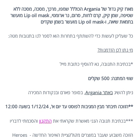
מארז קיק גדול של Argania הכוללל שמפו, מרכך, מסכה, מסכה ללא
שטיפה, שמן קיק, קרם לחות, סרום,
נר ארומטי,
Lip oil mask
מועשר
בחמאת שיאה, ו-
Lip oil mask
מועשר בשמן שקדים
כל שעליכן לעשות כדי להשתתף בתחרות הוא לספר לנו בתגובות מטה:
מי נתן לכן הזדמנות?
*בכתיבת התגובה, נא להוסיף כתובת מייל
שווי המתנה: 500 שקלים
ניתן להשיג
באתר Argania
, בסופר פארם ובנקודות המכירה
**הזוכה תיבחר מבין המגיבות לפוסט עד יום א', 1/12/24 בשעה 12:00
***בכתיבת תגובה הנני מאשרת שקראתי את
התקנון
והסכמתי לדבריו
הזוכה משבוע שעבר ב
מוצרים מקולקציית האיפור החדשה - Heroes