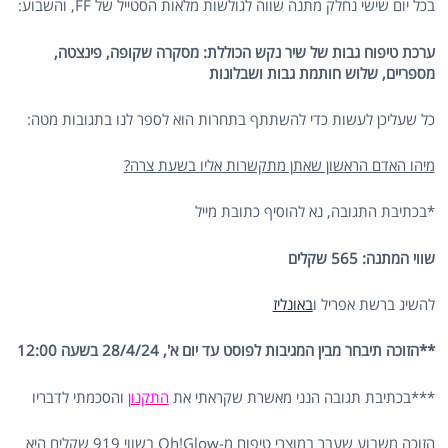
בכל יום שישי נחלק מתנה שווה לגולשות מלאות הסטייל של FF, והשבוע:
ערכת טיפוח גבות של שיר נקש הכוללת: מסקרה שקופה, פינצטה,
מספריים, שלוש חותמת גבות ושבלונות
כל שעליכן לעשות כדי להשתתף בתחרות הוא לספר לנו בתגובות מטה:
מיהו האדם הראשון שאתן מתקשרות אליו בשעת צרה?
*בכתיבת התגובה, נא להוסיף כתובת מייל
שווי המתנה: 565 שקלים
להשיג ברשת אפריל ו
באונליז
**הזוכה תיבחר מבין המגיבות לפוסט עד יום א', 28/4/24 בשעה 12:00
***בכתיבת תגובה הנני מאשרת שקראתי את
התקנון
והסכמתי לדבריו
הזוכה משבוע שעבר במוצרי טיפוח מ-Oh!Glow בשווי 919 שקלים היא