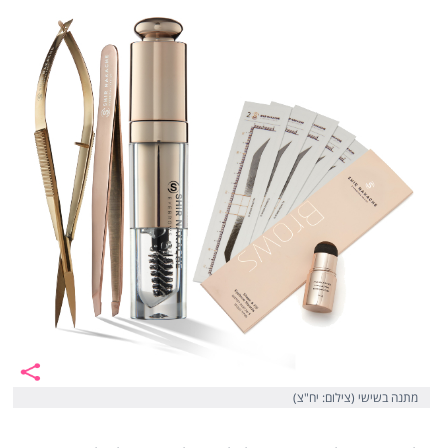
מתנה בשישי (צילום: יח"צ)