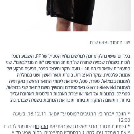
שווי המתנה: 649 ש"ח
בכל יום שישי נחלק מתנה לגולשים מלאי הסטייל של FF. השבוע תוכלו
לזכות בשמלת שכמיה שחורה של המותג המקסים "אווה מנדלבאום". שני
המעצבים שמאחורי המותג – נועם צוקר ומיכאל ספרר, מגיעים מרקע של
אמנות פלסטית. צוקר היא ציירת, בוגרת תואר ראשון ושני במחלקה
לאמנות בבצלאל. ספרר, פסל, סיים את לימודי התואר הראשון באקדמיה
לאמנות Gerrit Rietveld באמסטרדם והמשיך משם לתואר שני בבצלאל.
ספרי לנו בתגובות על האמן או יצירת האמנות הפלסטית האהובה עלייך
ביותר.
התשובה המקורית ביותר תזכה את הכותבת בשמלה שבתמונה.
* הזוכה ייבחר בין המגיבים לפוסט עד יום א', 18.12.11, בשעה
12:00
* בכתיבת תגובה הנני מאשרת שקראתי את
התקנון
והסכמתי לדבריו
* את השמלה ניתן להשיג בבסטודיו המעצבים, רחוב שפע טל 8,