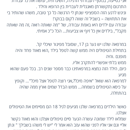
אני כסייעת, בנוסף לעבודתי הרגילה, השיגרתית, עושה את כל עבודת
התרגום (תקשורת) מאנגלית לעברית בין הרופא והילד .
וניגש לרגע הזה הספציפי שנתן לי הרגשה כל כך טובה, משהו שהותיר בי
את התחושה – בשביל זה שווה לקום בבוקר!
עבודה עם ילדים היא באמת עבודה, של "מה שאתה רואה ,זה מה שאתה
מקבל", בילדים אין כל זיוף או צביעות… הכל כ"כ אמיתי.
במרפאה שלנו יש נער בן 17, שסובל מפיגור שיכלי קל.
בתחילת הטיפולים היה ממש קשה לטפל בילד ,הוא מאוד פחד והיה
מופנם .והיה
ממש בלתי אפשרי להתקרב אליו.
כיום, הילד הזה נמצא במרפאתינו כבר מספר שנים רב. בכל פעם שהוא
מגיע
למרפאה הוא שואל "איפה מיכל?,אני רוצה לטפל אצל מיכל"… וקופץ
על כיסא הטיפולים בשמחה… ממש הבדל שמים וארץ ממה שהיה
בהתחלה.
כאשר הילדים במרפאה שלנו מגיעים לגיל 18 הם מסיימים את הטיפולים
אצלנו.
שמלאו לילד שמונה עשרה הנער סיים טיפולים אצלנו והוא מאוד נקשר
אליי וגם אני אליו לפני שהוא עזב הוא אמר לי "יש לי משהו בשבילך " ונתן