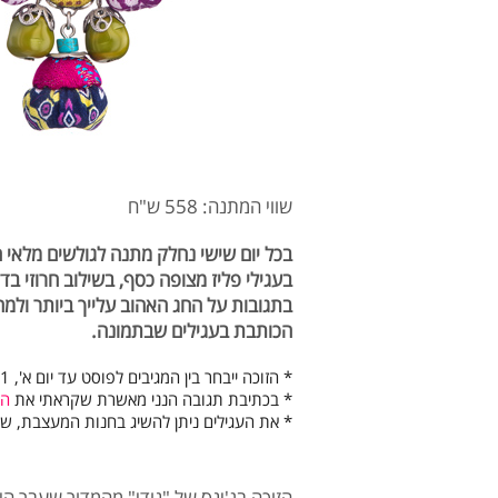
שווי המתנה: 558 ש"ח
בעגילי פליז מצופה כסף, בשילוב חרוזי בד
בתגובות
על החג האהוב עלייך ביותר ולמ
הכותבת בעגילים שבתמונה.
* הזוכה ייבחר בין המגיבים לפוסט עד יום א', 16.10.11, בשעה 12:00
* בכתיבת תגובה הנני מאשרת שקראתי את
הת
* את העגילים ניתן להשיג בחנות המעצבת, שבזי 36 נווה צדק, 
הזוכה בג'ינס של "נודי" מהמדור שעבר הי