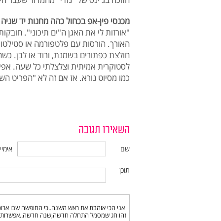
מכנסי פין-אפ בכחול כהה מחנות יד שניה
"אורזות לי את האגן ה"ים תיכוני". חובק
האורך. הורסות עם פלטפורמה או סטילטו,
חולצת כפתורים בשמנת, ורוד או לבן. כשהל
לסטוקרית אמיתית וצלצלתי כל שעה. אפיל
כמו מסיוט נורא. אז אם זה לא "הפריט השי
השאירו תגובה
שם
אימיי
תוכן
אני הכי אוהבת את ראש השנה..כי החופשה שבו ארו
זהו חג שמסמל התחלה חדשה,שנה חדשה..אפשרות לת