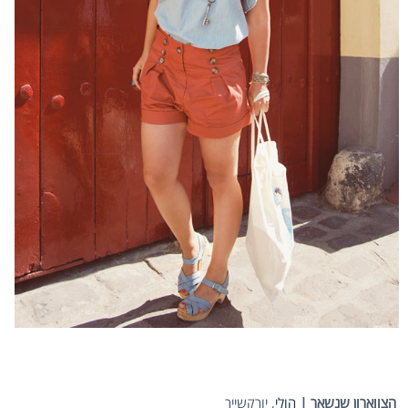
הצווארון שנשאר |
הולי
, יורקשייר