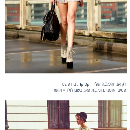
רק אני והכלבה שלי
|
קטיקה
, בודפשט
פסים, אופניים וכלבת פאג בשם לולו = אושר