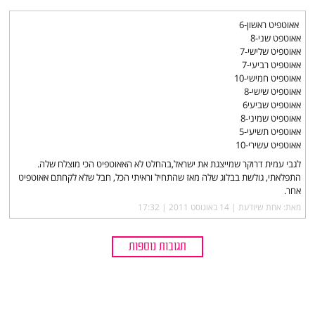
אאוטפיט ראשון-6
אאוטפט שני-8
אאוטפיט שלישי-7
אאוטפיט רביעי-7
אאוטפיט חמישי-10
אאוטפיט שישי-8
אאוטפיט שביעי6
אאוטפיט שמיני-8
אאוטפיט תשיעי-5
אאוטפיט עשירי-10
לגבי עמית דרוקר שמייצגת את ישראל,בהחלט לא האאוטפיט הכי מוצלח שלה.
התפלאתי, גולשת בבלוג שלה מאז שהתחיל וראיתי הכל, חבל שלא לקחתם אאוטפיט
אחר.
מאת: אחת שיודעת |‏
14 באוגוסט 2011 | 17:32
תגובות נוספות