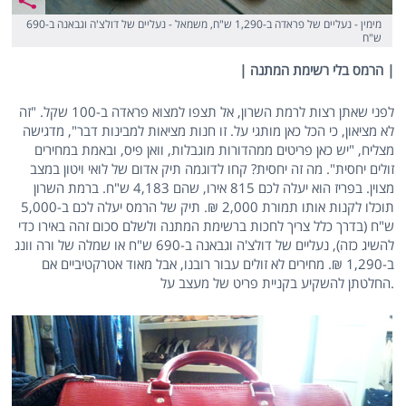
מימין - נעליים של פראדה ב-1,290 ש"ח, משמאל - נעליים של דולצ'ה וגבאנה ב-690
ש"ח
| הרמס בלי רשימת המתנה |
לפני שאתן רצות לרמת השרון, אל תצפו למצוא פראדה ב-100 שקל. "זה
לא מציאון, כי הכל כאן מותגי על. זו חנות מציאות למבינות דבר", מדגישה
מצליח, "יש כאן פריטים ממהדורות מוגבלות, וואן פיס, ובאמת במחירים
זולים יחסית". מה זה יחסית? קחו לדוגמה ‪תיק אדום של לואי ויטון במצב
מצוין. בפריז הוא יעלה לכם 815 אירו, שהם 4,183 ש"ח. ברמת השרון
תוכלו לקנות אותו תמורת 2,000 ₪. תיק של הרמס יעלה לכם ב-5,000
ש"ח (בדרך כלל צריך לחכות ברשימת המתנה ולשלם סכום זהה באירו כדי
להשיג כזה), נעליים של דולצ'ה וגבאנה ב-690 ש"ח או שמלה של ורה וונג
ב-1,290 ₪. מחירים לא זולים עבור רובנו, אבל מאוד אטרקטיביים אם
החלטתן להשקיע בקניית פריט של מעצב על.