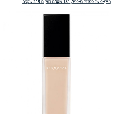
מייקאפ של סטנדל באפריל, 131 שקלים במקום 219 שקלים