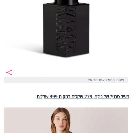
צילום: מתוך האתר הרשמי
מעיל טרנץ' של גולף, 279 שקלים במקום 399 שקלים