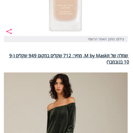
צילום: מתוך האתר הרשמי
שמלה של M by Maskit, מחיר: 712 שקלים במקום 949 שקלים (9-
10 בנובמבר)