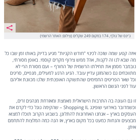
ג'ינס של גולף, 174 במקום 249 שקלים (צילום: האתר הרשמי)
איזה קטע שמה שזכה לכינוי "חודש הקניות" מגיע בדיוק באותו זמן שבו כל
מה שבא לנו זה לקנות, אה? ממש צירוף מקרים קוסמי. באופן מסורתי,
נובמבר מסמן את תחילתו הרשמית של החורף – ועם מסורת הרי לא
מתווכחים גם כשהמזגן עדיין עובד. הגיע הרגע למעילים, מגפיים, סריגים
וכל שאר הפריטים החמימים שהתשוקה האופנתית שלנו מכוונת אליהם
עוד לפני הגשם הראשון.
זו גם העונה בה התרבות הישראלית מאמצת ומאזרחת מנהגים זרים,
וכשמדובר באירועי שופינג Shopping IL – שהקימה גוגל כדי לקדם את
העסקים בארץ – אנחנו האחרונות להתלונן. בשבוע הקרוב תוכלו למצוא
מבצעים והנחות כמעט בכל מקום בארץ, אז הנה כמה המלצות להתחמם
איתן.