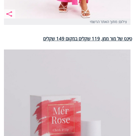
צילום: מתוך האתר הרשמי
טינט של מור ממן, 119 שקלים במקום 149 שקלים