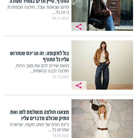
החורף, טייץ מרים במחיר מעולה
סרום שבאמת עובד, חולצה מכופתרת
כי זה כל...
06.11.2025
בול לתקופה: זה הג'ינס שנחרוש
עליו כל החורף
בושם שירים לכם את מצב הרוח,
חולצה לבנה קלאסית...
23.10.2025
מצאנו חולצה מושלמת לחג ואת
התיק שכולם מדברים עליו
ג'ינס הורס של מותג מקומי, שרשרת
שתרים כל...
18.09.2025