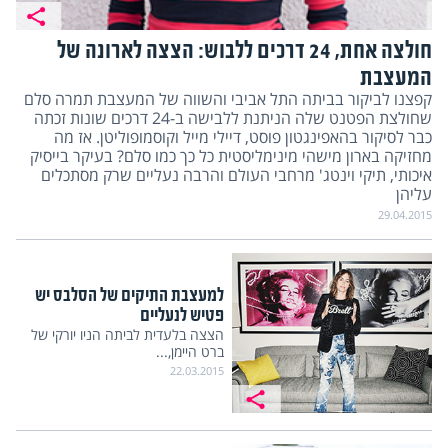
חולצה אחת, 24 דרכים ללבוש: הצצה לארונה של
המעצבת
קפצנו לביקור בביתה התל אביבי והשווה של המעצבת תמרה סלם
שחולצת הפטנט שלה הניתנת ללבישה ב-24 דרכים שונות זכתה
כבר לסיקור בהאפינגטון פוסט, דיילי מייל וקוסמופוליטן. אז מה
מחזיקה בארון מישהי מינימליסטית כל כך כמו סלם? בעיקר בייסיק
איכותי, תיקי וינטג' מרחבי העולם והרבה נעליים שרק מסתכלים
עליהן
29.04.2015
למעצבת התיקים של הסלבס יש
פטיש לנעליים
הצצה בלעדית לביתה הניו יורקי של
ברט היימן,...
22.03.2015