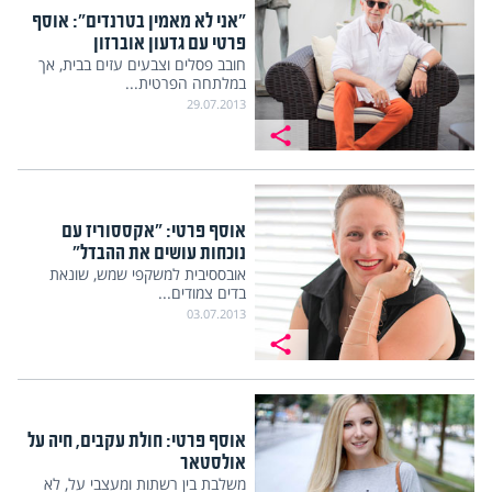
"אני לא מאמין בטרנדים": אוסף
פרטי עם גדעון אוברזון
חובב פסלים וצבעים עזים בבית, אך
במלתחה הפרטית...
29.07.2013
אוסף פרטי: "אקססוריז עם
נוכחות עושים את ההבדל"
אובססיבית למשקפי שמש, שונאת
בדים צמודים...
03.07.2013
אוסף פרטי: חולת עקבים, חיה על
אולסטאר
משלבת בין רשתות ומעצבי על, לא