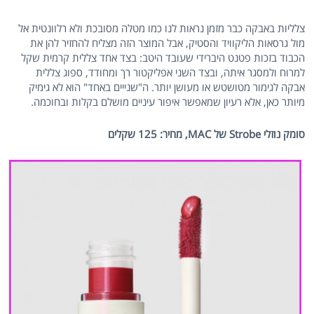
צלליות באבקה כבר מזמן נראות לנו כמו מטלה מסובכת ולא רלוונטית אל
מול גרסאות הליקוויד והסטיק, אבל המוצר הזה מצליח להחזיר להן את
הכבוד בזכות פטנט היברידי שעובד היטב: בצד אחד צללית קרמית שקל
למרוח ולמסגר איתה, ובצד השני אפליקטור רך ומחודד, ספוג צללית
אבקה לגימור מטושטש או מעושן יותר. ה"שנייים באחד" הוא לא גימיק
מיותר כאן, אלא רעיון שמאפשר איפור עיניים מושלם בקלות ובחוכמה.
סומק נוזלי Strobe של MAC, מחיר: 125 שקלים