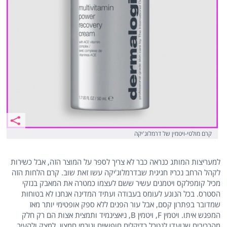
קרם מולטי-ויטמין של דרמלוג'יקה
למעריצות המותג כנראה כבר לא צריך לספר על המוצר הזה, אבל כשירות
לקהל הרחב נכריז חגיגית שבדרמלוג'יקה עשו זאת שוב. קרם הלחות הזה
מכיל קומפלקס ויטמנים עשיר ששם לעצמו כמטרה את המאבק בנזקי
הסטרס. בכל הנוגע לעומס בעבודה ועתיד המדינה אנחנו לא בטוחות
שמדובר בפתרון קסם, אבל עור הפנים ללא ספק אופטימי יותר מאז
המפגש איתו. ויטמין F, ויטמין B, ניאצינמיד ותמצית אצות הם רק חלק
מהרכיבים שנועדו לנטרל רדיקלים חופשיים וגורמי חמצון, למצק ולהעיר