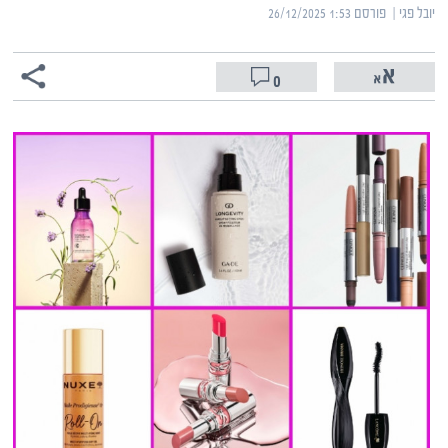
יובל פגי | ‏
פורסם ‎26/12/2025 1:53
0