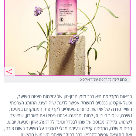
סרום לילה לקרקפת של ל'אוקסיטן
בריאות הקרקפת היא כבר מזמן הבון-טון של עולמות טיפוח השיער,
וכשל'אוקסיטן נכנסים למשחק אפשר לדעת שזה רציני. המותג הצרפתי
השיק סדרה של שלושה סרומים טיפוליים לקרקפת, הממוקדים במניעת
נשירה, שיפור חיוניות, לחות והרגעה. אנחנו ניסינו את האחרון, שמיועד
לשימוש בלילה, מבוסס על שמן לבנדר ונועד להרגעה, איזון ומניעת יובש.
הריח מושלם, המריחה קלילה ונעימה מבלי להכביד על השיער בשום צורה,
ואת התוצאה אפשר להרגיש כבר בבוקר שאחרי השימוש הראשון.