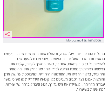
מסכת הזנה של Moroccanoil
התגלית הטרייה ביותר של השנה, ובהחלט אחת המרגשות שבה. בפעמים
הראשונות חשבנו שאולי זה מזג האוויר הכאוטי שגרם לשיער שלנו
להיראות כל כך טוב פתאום. אחר כך, כשזה המשיך לקרות, קלטנו את
האשמה האמיתית: מסכת ההזנה לברק וזוהר של מרוקן אויל. מה נאמר
ומה נגיד, ברק וזוהר איט איז. הפורמולה הייחודית, שמבוססת על שמן ארגן
וחומצות אמינו לצד רכיבים מעניינים כמו קינואה הידרוליזית (!) פשוט עושה
עבודה מדהימה, ומשאירה את השיער רך, רגוע ומבריק ברמה של שאלות
"מה עשית בשיער?".