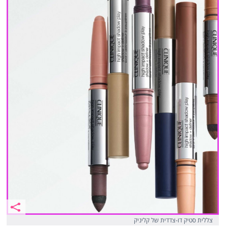
צללית סטיק דו-צדדית של קליניק