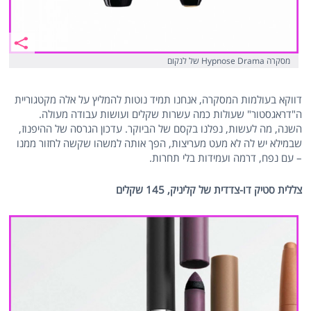
מסקרה Hypnose Drama של לנקום
דווקא בעולמות המסקרה, אנחנו תמיד נוטות להמליץ על אלה מקטגוריית
ה"דראגסטור" שעולות כמה עשרות שקלים ועושות עבודה מעולה.
השנה, מה לעשות, נפלנו בקסם של הביוקר. עדכון הגרסה של ההיפנוז,
שבמילא יש לה לא מעט מעריצות, הפך אותה למשהו שקשה לחזור ממנו
– עם נפח, דרמה ועמידות בלי תחרות.
צללית סטיק דו-צדדית של קליניק, 145 שקלים