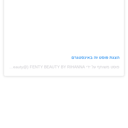
הצגת פוסט זה באינסטגרם
פוסט משותף על ידי ‏‎FENTY BEAUTY BY RIHANNA‎‏ (@‏‎fentybeauty‎‏)