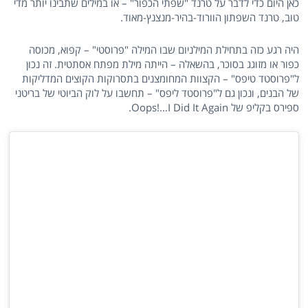
כאן היום כדי לדבר על טרנד "שפתי הכפור" – או במילים שתבינו יותר מדי
טוב, טרנד השפתון הוורוד-בהיר-מנצנץ-מאוד.
היה רגע כזה בתחילת המילניום שבו המילה "פרוסטי" – קפוא, מכוסה
כפור או מזוגג בסוכר, בהשאלה – הייתה מילת מפתח אסתטית. זה נכון
ל"פרוסטד טיפס" – הקצוות המחומצנים בתסרוקות הקוצים המדליקות
של הבנים, ונכון גם ל"פרוסטד ליפס" – תחשבו על לוק הביוטי של בריטני
ספירס בקליפ של Oops!…I Did It Again.