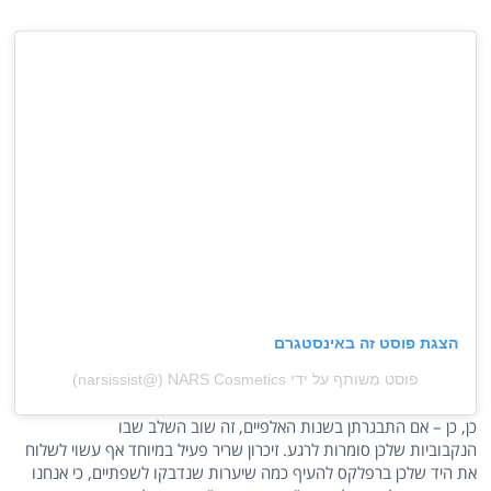
הצגת פוסט זה באינסטגרם
פוסט משותף על ידי ‏‎NARS Cosmetics‎‏ (@‏‎narsissist‎‏)
כן, כן – אם התבגרתן בשנות האלפיים, זה שוב השלב שבו
הנקבוביות שלכן סומרות לרגע. זיכרון שריר פעיל במיוחד אף עשוי לשלוח
את היד שלכן ברפלקס להעיף כמה שיערות שנדבקו לשפתיים, כי אנחנו