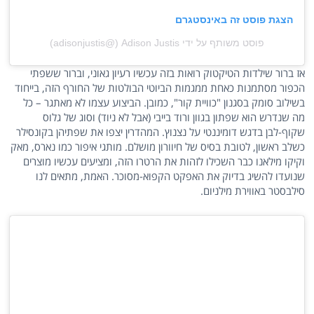
הצגת פוסט זה באינסטגרם
פוסט משותף על ידי ‏‎Adison Justis‎‏ (@‏‎adisonjustis‎‏)
אז ברור שילדות הטיקטוק רואות בזה עכשיו רעיון גאוני, וברור ששפתי
הכפור מסתמנות כאחת ממגמות הביוטי הבולטות של החורף הזה, בייחוד
בשילוב סומק בסגנון "כוויית קור", כמובן. הביצוע עצמו לא מאתגר – כל
מה שנדרש הוא שפתון בגוון ורוד בייבי (אבל לא ניוד) וסוג של גלוס
שקוף-לבן בדגש דומיננטי על נצנוץ. המהדרין יצפו את שפתיהן בקונסילר
כשלב ראשון, לטובת בסיס של חיוורון מושלם. מותגי איפור כמו נארס, מאק
וקיקו מילאנו כבר השכילו לזהות את הרטרו הזה, ומציעים עכשיו מוצרים
שנועדו להשיג בדיוק את האפקט הקפוא-מסוכר. האמת, מתאים לנו
סילבסטר באווירת מילניום.