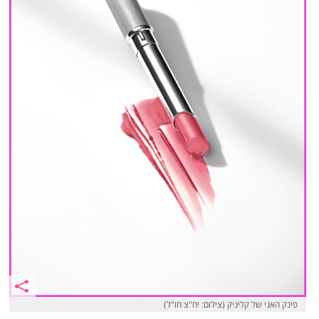
פינק האני של קליניק (צילום: יח"צ חו"ל)