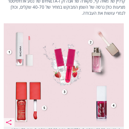
קרליין של מאיה קיי, סקארה של אנה זק ו-BYNETA של נטע אלחימיסטר
מציעות כולן גרסה של השמן המבוקש במחיר של 40-70 שקלים, וכולן
לגמרי עושות את העבודה.