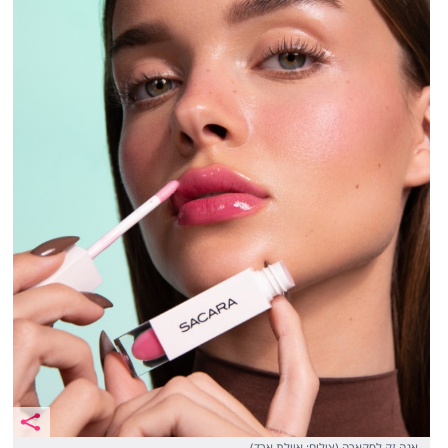
אנה זק לסקארה (צילום: איילת ארד)