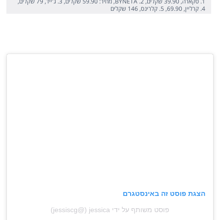
1. סקארה, 39.90 שקלים, 2. BYNETA, מחיר: 59.90 שקלים, 3. ג'ייד, 79 שקלים,
4. קרליין, 69.90, 5. קלרינס, 146 שקלים
הצגת פוסט זה באינסטגרם
פוסט משותף על ידי ‏‎jessica‎‏ (@‏‎jessiscg‎‏)