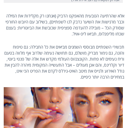
אלא שהרתיעה הטבעית מהאפקט הדביק (אנחנו רק מקלידות את המילה
וכבר מרגישות את השיער נדבק לנו לשפתיים), בשילוב עם היובש החורפי
שסודק הכל – מובילה להעדפה ספציפית שכובשת את הביוטריות: בעצם
שכחו מליפגלוס, תביאו ליפ-אויל.
תכשירי השפתיים מבוססי השמנים מביאים את כל החבילה: גם טיפוח
והזנה, גם גימור מבריק מושלם, גם תחושה נעימה שלרוב אף מלווה בטעם
וריח נעימים לא פחות. הקונצנזוס העולמי מקדש את אלה של פנטי ביוטי,
דיור וקלרינס, והם אכן מעולים – אבל התעשייה המקומית מיהרה להבין את
גודל האירוע ולגייס את מיטב האיט-גירלס לקדם את הפריט הכי איט,
במחירים הרבה יותר כיפיים.