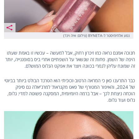
נטע אלחימיסטר ל-BYNETA (צילום: איה וינד)
חנוכה אמנם נראה כמו זיכרון רחוק, אבל למעשה – עכשיו זו באמת שעתו
היפה של השמן. פחות זה שנשאר על השפתיים אחרי ביס בסופגנייה, יותר
זה שמונח עליהן לגמרי בכוונה ויוצר את אפקט הגלוס המושלם.
כבר התרענו כאן כי המראה הרטוב-זכוכיתי הוא הטרנד הבולט ביותר בביוטי
של 2024, והאיפור המטורף של פאט מקגראת' למרג'יאלה גם סיפק
הוכחה ניצחת לכך – אבל ברמה היומיומית, המסקנה פשוטה למדי: גלוס,
גלוס ועוד גלוס.