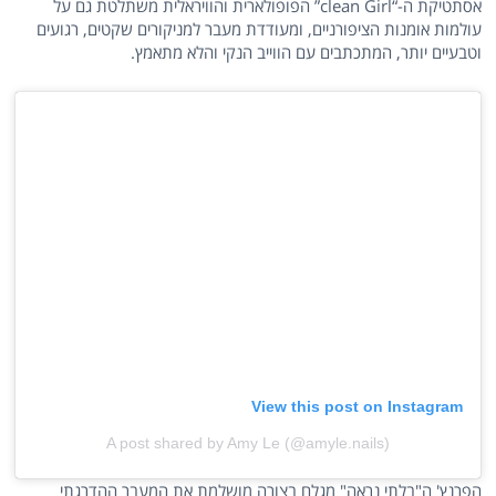
אסתטיקת ה-“clean Girl” הפופולארית והוויראלית משתלטת גם על
עולמות אומנות הציפורניים, ומעודדת מעבר למניקורים שקטים, רגועים
וטבעיים יותר, המתכתבים עם הווייב הנקי והלא מתאמץ.
View this post on Instagram
A post shared by Amy Le (@amyle.nails)
הפרנץ' ה"בלתי נראה" מגלם בצורה מושלמת את המעבר ההדרגתי