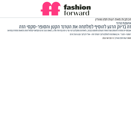
הכתבות מאת רעות חפץ שוורץ
אזעקת טרנד
זה בדיוק הרגע להוסיף למלתחה את הטרנד הקטן והסופר-סקסי הזה
אובססיית התחרה לא מתכוונת לשחרר מעולם האופנה בקרוב, ולאחרונה מתבלט ביטוי עדין ויפה במיוחד שלה, כשאת הגרביונים הקלאסיים מחליפות גרסאות התחרה במראה
רומנטי-וינטג'י. אין באמת מה להתלבט לגבי הטרנד הזה - אולי רק לגבי צבע הגרביונים
מאת
רעות חפץ שוורץ
| ‏ 15 פברואר 2026